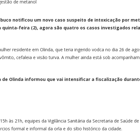
mbuco notificou um novo caso suspeito de intoxicação por m
a quinta-feira (2), agora são quatro os casos investigados re
ulher residente em Olinda, que teria ingerido vodca no dia 26 de ag
vômito, cefaleia e visão turva. A mulher ainda está sob acompanham
a de Olinda informou que vai intensificar a fiscalização dura
 15h às 21h, equipes da Vigilância Sanitária da Secretaria de Saúde
os formal e informal da orla e do sítio histórico da cidade.