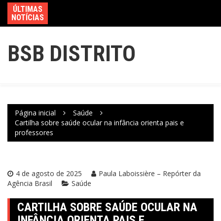
ÚLTIMAS
NOTÍCIAS
BSB DISTRITO
Página inicial
Saúde
Cartilha sobre saúde ocular na infância orienta pais e
professores
4 de agosto de 2025
Paula Laboissière – Repórter da
Agência Brasil
Saúde
CARTILHA SOBRE SAÚDE OCULAR NA
INFÂNCIA ORIENTA PAIS E