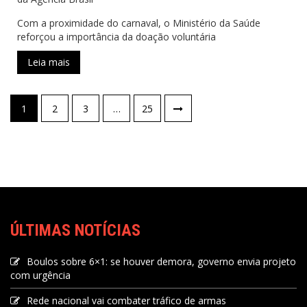
Com a proximidade do carnaval, o Ministério da Saúde
reforçou a importância da doação voluntária
Leia mais
1
2
3
…
25
ÚLTIMAS NOTÍCIAS
Boulos sobre 6×1: se houver demora, governo envia projeto
com urgência
Rede nacional vai combater tráfico de armas