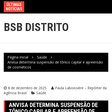
ÚLTIMAS
NOTÍCIAS
BSB DISTRITO
Página inicial
Saúde
Anvisa determina suspensão de tônico capilar e apreensão
de cosméticos
8 de dezembro de 2025
Paula Laboissière – Repórter da
Agência Brasil
Saúde
ANVISA DETERMINA SUSPENSÃO DE
TÔNICO CAPILAR E APREENSÃO DE