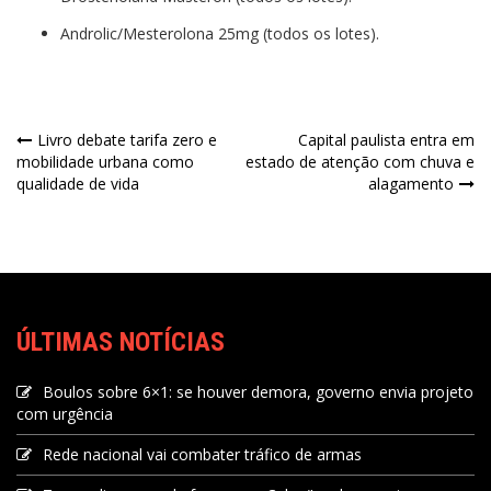
Androlic/Mesterolona 25mg (todos os lotes).
Livro debate tarifa zero e
Capital paulista entra em
mobilidade urbana como
estado de atenção com chuva e
qualidade de vida
alagamento
ÚLTIMAS NOTÍCIAS
Boulos sobre 6×1: se houver demora, governo envia projeto
com urgência
Rede nacional vai combater tráfico de armas