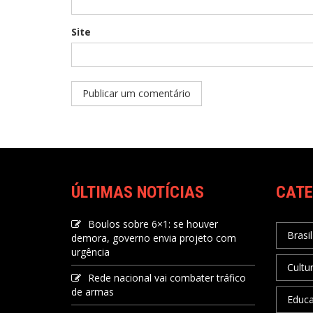
Site
ÚLTIMAS NOTÍCIAS
CATE
Boulos sobre 6×1: se houver
Brasil
demora, governo envia projeto com
urgência
Cultu
Rede nacional vai combater tráfico
de armas
Educ