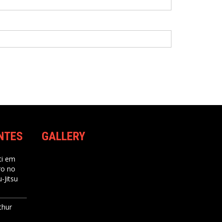
NTES
GALLERY
i
em
ro no
-Jitsu
thur