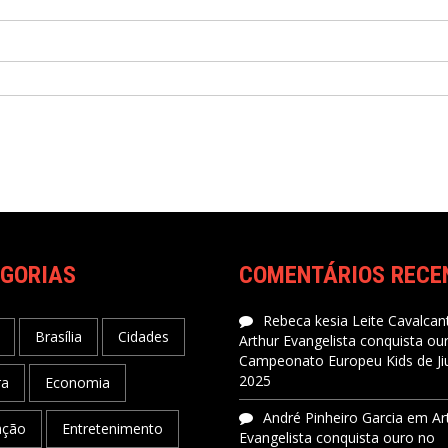
GORIAS
COMENTÁRIOS RECE
Rebeca kesia Leite Cavalcant
Brasília
Cidades
Arthur Evangelista conquista ou
Campeonato Europeu Kids de Jiu
2025
ra
Economia
André Pinheiro Garcia
em
Ar
ação
Entretenimento
Evangelista conquista ouro no