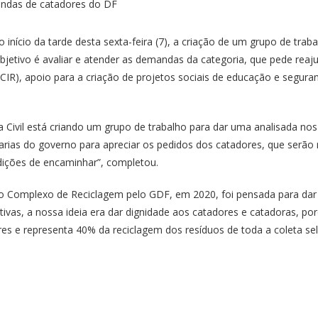
 início da tarde desta sexta-feira (7), a criação de um grupo de tra
bjetivo é avaliar e atender as demandas da categoria, que pede reaj
R), apoio para a criação de projetos sociais de educação e segura
Civil está criando um grupo de trabalho para dar uma analisada nos 
tarias do governo para apreciar os pedidos dos catadores, que serã
ndições de encaminhar”, completou.
do Complexo de Reciclagem pelo GDF, em 2020, foi pensada para da
ivas, a nossa ideia era dar dignidade aos catadores e catadoras, por
s e representa 40% da reciclagem dos resíduos de toda a coleta sele