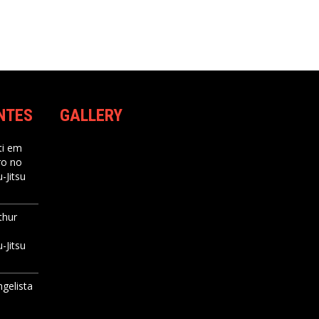
NTES
GALLERY
i
em
ro no
-Jitsu
thur
-Jitsu
ngelista