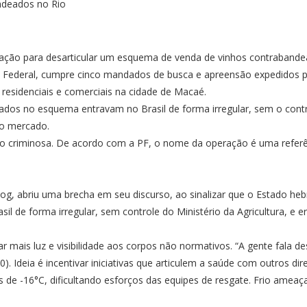
operação para desarticular um esquema de venda de vinhos contrabande
ta Federal, cumpre cinco mandados de busca e apreensão expedidos 
sidenciais e comerciais na cidade de Macaé.
zados no esquema entravam no Brasil de forma irregular, sem o contro
no mercado.
o criminosa. De acordo com a PF, o nome da operação é uma referênc
rzog, abriu uma brecha em seu discurso, ao sinalizar que o Estado heb
l de forma irregular, sem controle do Ministério da Agricultura, e
 mais luz e visibilidade aos corpos não normativos. “A gente fala 
). Ideia é incentivar iniciativas que articulem a saúde com outros dire
de -16°C, dificultando esforços das equipes de resgate. Frio ameaç