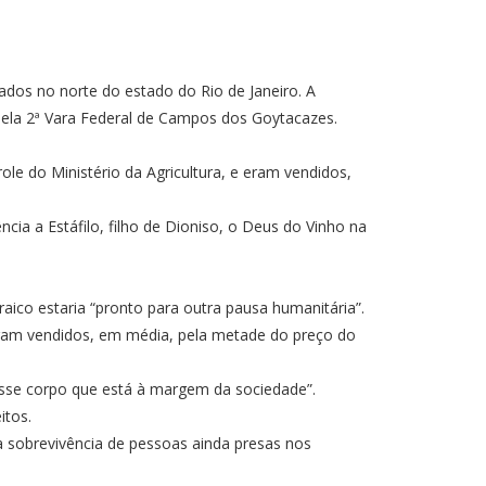
ados no norte do estado do Rio de Janeiro. A
pela 2ª Vara Federal de Campos dos Goytacazes.
le do Ministério da Agricultura, e eram vendidos,
ia a Estáfilo, filho de Dioniso, o Deus do
Vinho
na
raico estaria “pronto para outra pausa humanitária”.
 eram vendidos, em média, pela metade do preço do
desse corpo que está à margem da sociedade”.
itos.
a sobrevivência de pessoas ainda presas nos