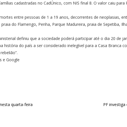
famílias cadastradas no CadÚnico, com NIS final 8. O valor caiu para
ortes entre pessoas de 1 a 19 anos, decorrentes de neoplasias, entr
, praia do Flamengo, Penha, Parque Madureira, praia de Sepetiba, Ilh
isterial definiu que a sociedade poderá participar até o dia 20 de jan
 na história do país a ser considerado inelegível para a Casa Branca
rebelião”.
es e Google
nesta quarta-feira
PF investiga