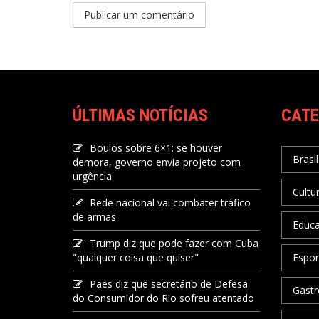
ÚLTIMAS NOTÍCIAS
CATE
Boulos sobre 6×1: se houver
Brasil
demora, governo envia projeto com
urgência
Cultu
Rede nacional vai combater tráfico
de armas
Educ
Trump diz que pode fazer com Cuba
"qualquer coisa que quiser"
Espor
Paes diz que secretário de Defesa
Gastr
do Consumidor do Rio sofreu atentado