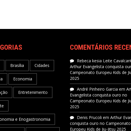
GORIAS
COMENTÁRIOS RECE
Rebeca kesia Leite Cavalcant
Brasília
Cidades
Arthur Evangelista conquista ou
Campeonato Europeu Kids de Jiu
2025
ra
Economia
André Pinheiro Garcia
em
Ar
ação
Entretenimento
Evangelista conquista ouro no
Campeonato Europeu Kids de Jiu
te
2025
Denis Prucoli
em
Arthur Eva
onomia e Enogastronomia
conquista ouro no Campeonato
Europeu Kids de Jiu-Jitsu 2025