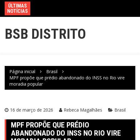
ÚLTIMAS
NOTÍCIAS
BSB DISTRITO
Página inicial
Brasil
MPF propõe que prédio abandonado do INSS no Rio vire
moradia popular
16 de março de 2026
Rebeca Magalhães
Brasil
MPF PROPÕE QUE PRÉDIO
ABANDONADO DO INSS NO RIO VIRE