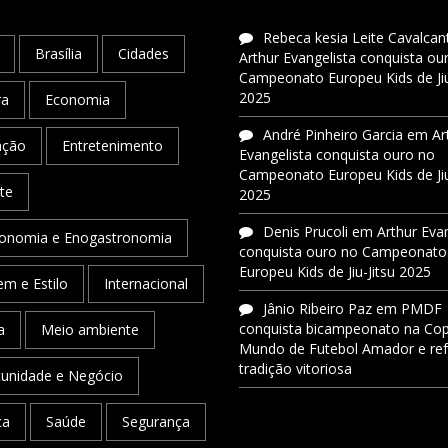
Rebeca kesia Leite Cavalcant
Brasília
Cidades
Arthur Evangelista conquista ou
Campeonato Europeu Kids de Jiu
2025
ra
Economia
André Pinheiro Garcia
em
Ar
ação
Entretenimento
Evangelista conquista ouro no
Campeonato Europeu Kids de Jiu
te
2025
Denis Prucoli
em
Arthur Eva
onomia e Enogastronomia
conquista ouro no Campeonato
Europeu Kids de Jiu-Jitsu 2025
m e Estilo
Internacional
Jânio Ribeiro Paz
em
PMDF
conquista bicampeonato na Co
a
Meio ambiente
Mundo de Futebol Amador e re
tradição vitoriosa
unidade e Negócio
ca
Saúde
Segurança