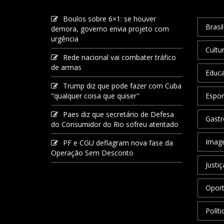
Boulos sobre 6×1: se houver
Brasil
demora, governo envia projeto com
urgência
Cultu
Rede nacional vai combater tráfico
de armas
Educ
Trump diz que pode fazer com Cuba
"qualquer coisa que quiser"
Espor
Paes diz que secretário de Defesa
Gastr
do Consumidor do Rio sofreu atentado
Image
PF e CGU deflagram nova fase da
Operação Sem Desconto
Justiç
Oport
Políti