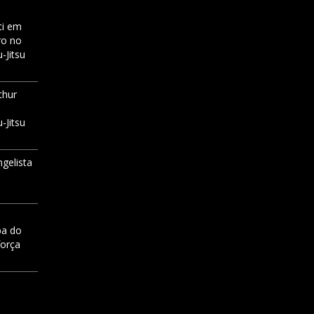
i
em
ro no
-Jitsu
thur
-Jitsu
ngelista
pa do
força