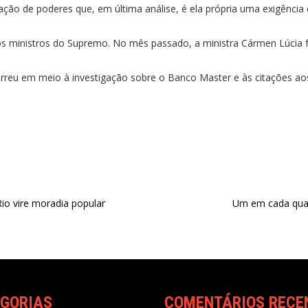
ção de poderes que, em última análise, é ela própria uma exigência 
os ministros do Supremo.
No mês passado, a ministra Cármen Lúcia fo
orreu em meio à investigação sobre o
Banco Master
e às citações ao
o vire moradia popular
Um em cada quatr
GORIAS
COMENTÁRIOS RECE