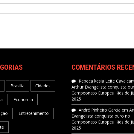
GORIAS
COMENTÁRIOS RECE
Rebeca kesia Leite Cavalcant
Brasília
Cidades
Arthur Evangelista conquista ou
Campeonato Europeu Kids de Jiu
2025
ra
Economia
André Pinheiro Garcia
em
Ar
ação
Entretenimento
Evangelista conquista ouro no
Campeonato Europeu Kids de Jiu
te
2025