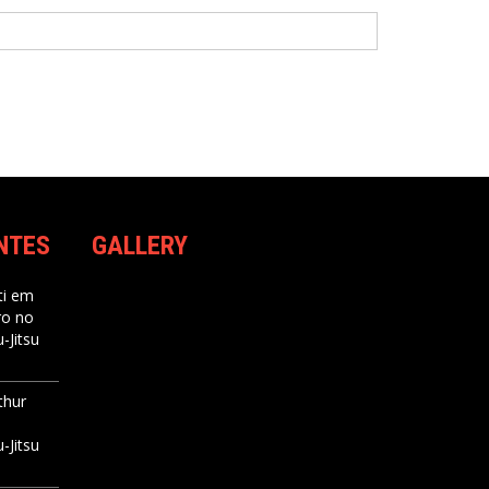
NTES
GALLERY
i
em
ro no
-Jitsu
thur
-Jitsu