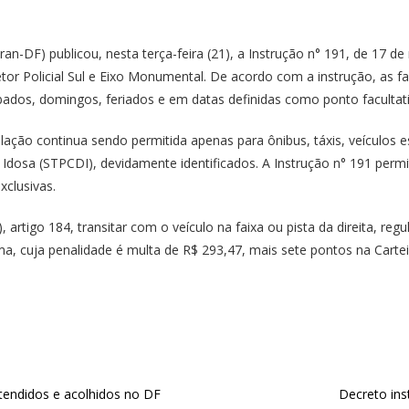
an-DF) publicou, nesta terça-feira (21), a
Instrução n° 191
, de 17 de
Setor Policial Sul e Eixo Monumental. De acordo com a instrução, as 
ábados, domingos, feriados e em datas definidas como ponto facultati
ulação continua sendo permitida apenas para ônibus, táxis, veículos 
dosa (STPCDI), devidamente identificados. A Instrução n° 191 permi
xclusivas.
 artigo 184, transitar com o veículo na faixa ou pista da direita, re
ma, cuja penalidade é multa de R$ 293,47, mais sete pontos na Cartei
tendidos e acolhidos no DF
Decreto ins