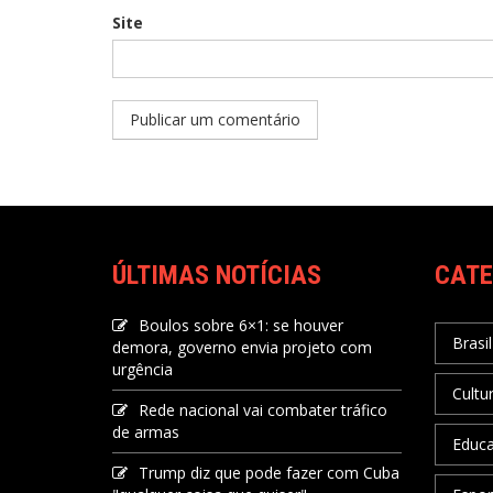
Site
ÚLTIMAS NOTÍCIAS
CATE
Boulos sobre 6×1: se houver
Brasil
demora, governo envia projeto com
urgência
Cultu
Rede nacional vai combater tráfico
de armas
Educ
Trump diz que pode fazer com Cuba