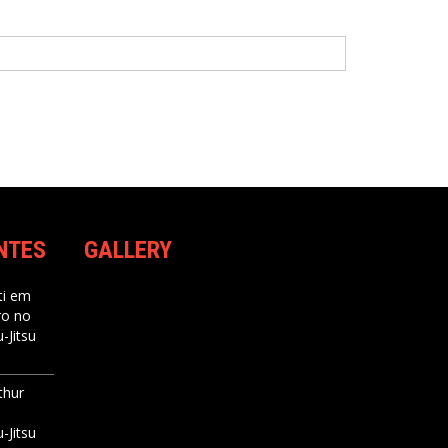
NTES
GALLERY
i
em
ro no
-Jitsu
thur
-Jitsu