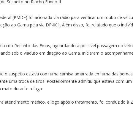
o Federal (PMDF) foi acionada via rádio para verificar um roubo de ve
eção ao Gama pela via DF-001. Além disso, foi relatado que o indivíd
aduto do Recanto das Emas, aguardando a possível passagem do veíc
sando sob o viaduto em direção ao Gama. Iniciaram o acompanhamento
que o suspeito estava com uma camisa amarrada em uma das pernas
rante uma troca de tiros. Posteriormente admitiu que estava com um re
o mato durante a fuga.
 atendimento médico, e logo após o tratamento, foi conduzido à 27ª