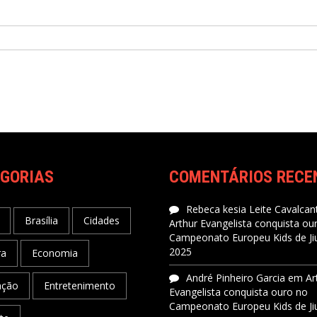
GORIAS
COMENTÁRIOS RECE
Rebeca kesia Leite Cavalcant
Brasília
Cidades
Arthur Evangelista conquista ou
Campeonato Europeu Kids de Jiu
2025
ra
Economia
André Pinheiro Garcia
em
Ar
ação
Entretenimento
Evangelista conquista ouro no
Campeonato Europeu Kids de Jiu