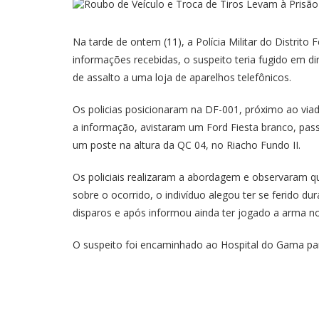
Na tarde de ontem (11), a Polícia Militar do Distrit
informações recebidas, o suspeito teria fugido em dir
de assalto a uma loja de aparelhos telefônicos.
Os policias posicionaram na DF-001, próximo ao vi
a informação, avistaram um Ford Fiesta branco, pas
um poste na altura da QC 04, no Riacho Fundo II.
Os policiais realizaram a abordagem e observaram 
sobre o ocorrido, o indivíduo alegou ter se ferido du
disparos e após informou ainda ter jogado a arma n
O suspeito foi encaminhado ao Hospital do Gama para