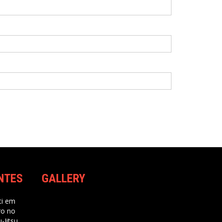
NTES
GALLERY
i
em
ro no
-Jitsu