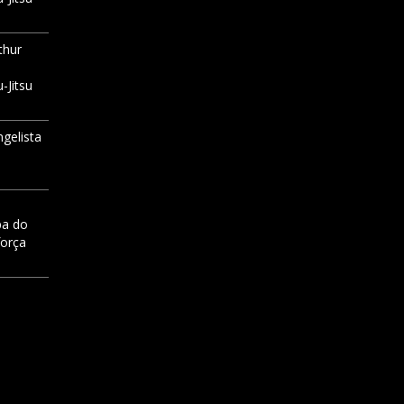
thur
-Jitsu
ngelista
pa do
força