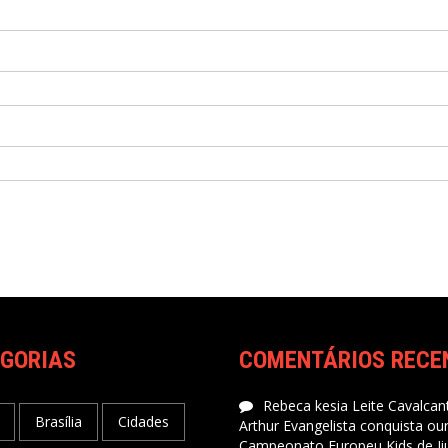
GORIAS
COMENTÁRIOS RECE
Rebeca kesia Leite Cavalcant
Brasília
Cidades
Arthur Evangelista conquista ou
Campeonato Europeu Kids de Jiu