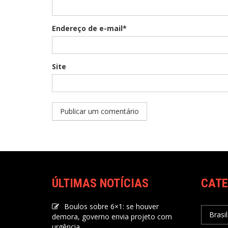
Endereço de e-mail*
Site
ÚLTIMAS NOTÍCIAS
CATE
Boulos sobre 6×1: se houver
Brasil
demora, governo envia projeto com
urgência