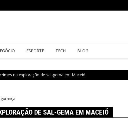
EGÓCIO
ESPORTE
TECH
BLOG
crimes na exploração de sal-gema em Maceió
egurança
XPLORAÇÃO DE SAL-GEMA EM MACEIÓ