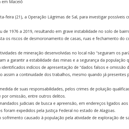
nta-feira (21), a Operação Lágrimas de Sal, para investigar possívei
u de 1976 a 2019, resultando em grave instabilidade no solo de bai
 vista os riscos de desmoronamento de casas, ruas e fechamento do 
atividades de mineração desenvolvidas no local não “seguiram os par
avam a garantir a estabilidade das minas e a segurança da população qu
identificados indícios de apresentação de “dados falsos e omissão 
indo assim a continuidade dos trabalhos, mesmo quando já presentes p
medida de suas responsabilidades, pelos crimes de poluição qualific
 por omissão, entre outros delitos.
andados judiciais de busca e apreensão, em endereços ligados aos 
os foram expedidos pela Justiça Federal no estado de Alagoas.
 sofrimento causado à população pela atividade de exploração de s