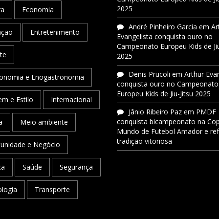
2025
ra
Economia
André Pinheiro Garcia
em
Ar
ação
Entretenimento
Evangelista conquista ouro no
Campeonato Europeu Kids de Jiu
te
2025
Denis Prucoli
em
Arthur Eva
onomia e Enogastronomia
conquista ouro no Campeonato
Europeu Kids de Jiu-Jitsu 2025
m e Estilo
Internacional
Jânio Ribeiro Paz
em
PMDF
conquista bicampeonato na Co
a
Meio ambiente
Mundo de Futebol Amador e re
tradição vitoriosa
unidade e Negócio
ca
Saúde
Segurança
logia
Transporte