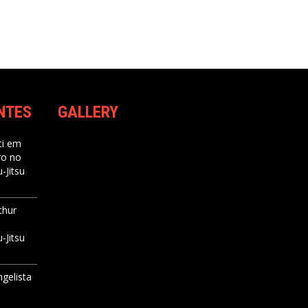
NTES
GALLERY
i
em
ro no
-Jitsu
thur
-Jitsu
ngelista