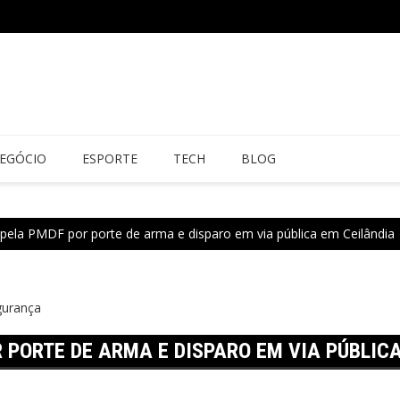
EGÓCIO
ESPORTE
TECH
BLOG
ela PMDF por porte de arma e disparo em via pública em Ceilândia
gurança
 PORTE DE ARMA E DISPARO EM VIA PÚBLIC