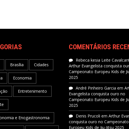
GORIAS
COMENTÁRIOS RECE
Rebeca kesia Leite Cavalcant
Brasília
Cidades
Arthur Evangelista conquista ou
Campeonato Europeu Kids de Jiu
2025
ra
Economia
André Pinheiro Garcia
em
Ar
ação
Entretenimento
Evangelista conquista ouro no
Campeonato Europeu Kids de Jiu
te
2025
Denis Prucoli
em
Arthur Eva
onomia e Enogastronomia
conquista ouro no Campeonato
Europeu Kids de Jiu-Jitsu 2025