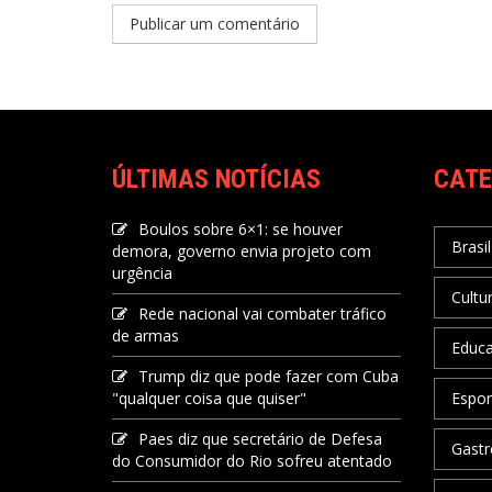
ÚLTIMAS NOTÍCIAS
CATE
Boulos sobre 6×1: se houver
Brasil
demora, governo envia projeto com
urgência
Cultu
Rede nacional vai combater tráfico
de armas
Educ
Trump diz que pode fazer com Cuba
"qualquer coisa que quiser"
Espor
Paes diz que secretário de Defesa
Gastr
do Consumidor do Rio sofreu atentado