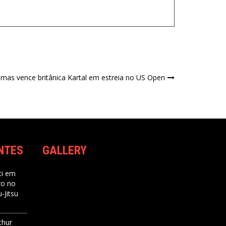
 mas vence britânica Kartal em estreia no US Open
NTES
GALLERY
i
em
ro no
-Jitsu
thur