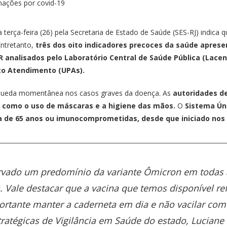
erça-feira (26) pela Secretaria de Estado de Saúde (SES-RJ) indica
Entretanto,
três dos oito indicadores precoces da saúde apres
CR analisados pelo Laboratório Central de Saúde Pública (Lace
to Atendimento (UPAs).
 queda momentânea nos casos graves da doença. As
autoridades d
, como o uso de máscaras e a higiene das mãos.
O
Sistema Ún
 de 65 anos ou imunocomprometidas, desde que iniciado nos p
ervado um predomínio da variante Ômicron em todas
. Vale destacar que a vacina que temos disponível re
rtante manter a caderneta em dia e não vacilar com a
ratégicas de Vigilância em Saúde do estado, Luciane