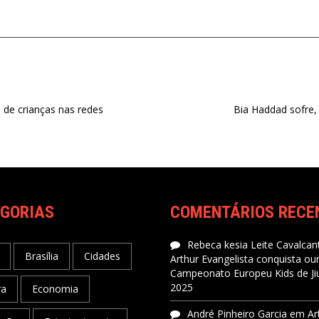
 de crianças nas redes
Bia Haddad sofre,
GORIAS
COMENTÁRIOS RECE
Rebeca kesia Leite Cavalcant
Brasília
Cidades
Arthur Evangelista conquista ou
Campeonato Europeu Kids de Jiu
2025
ra
Economia
André Pinheiro Garcia
em
Ar