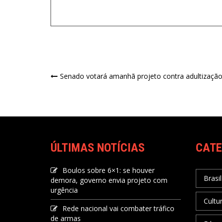
Senado votará amanhã projeto contra adultização
ÚLTIMAS NOTÍCIAS
CATE
Boulos sobre 6×1: se houver
Brasil
demora, governo envia projeto com
urgência
Cultu
Rede nacional vai combater tráfico
de armas