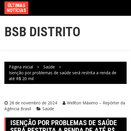
ÚLTIMAS
NOTÍCIAS
BSB DISTRITO
Página inicial
Saúde
Isenção por problemas de saúde será restrita a renda de
até R$ 20 mil
28 de novembro de 2024
Wellton Máximo – Repórter da
Agência Brasil
Saúde
ISENÇÃO POR PROBLEMAS DE SAÚDE
SERÁ RESTRITA A RENDA DE ATÉ R$