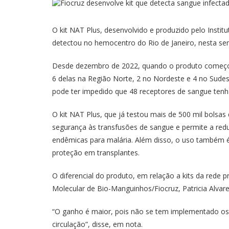
O kit NAT Plus, desenvolvido e produzido pelo Insti
detectou no hemocentro do Rio de Janeiro, nesta se
Desde dezembro de 2022, quando o produto começou 
6 delas na Região Norte, 2 no Nordeste e 4 no Sude
pode ter impedido que 48 receptores de sangue tenh
O kit NAT Plus, que já testou mais de 500 mil bolsas
segurança às transfusões de sangue e permite a re
endêmicas para malária. Além disso, o uso também é
proteção em transplantes.
O diferencial do produto, em relação a kits da rede p
Molecular de Bio-Manguinhos/Fiocruz, Patricia Alvar
“O ganho é maior, pois não se tem implementado os 
circulação”, disse, em nota.