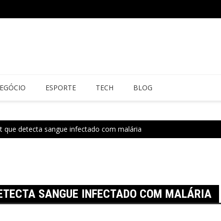
EGÓCIO
ESPORTE
TECH
BLOG
it que detecta sangue infectado com malária
DETECTA SANGUE INFECTADO COM MALÁRIA