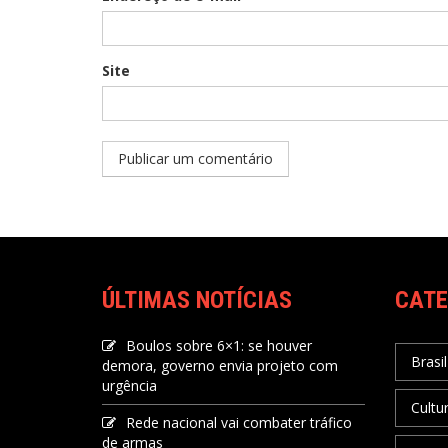
Site
ÚLTIMAS NOTÍCIAS
CATE
Boulos sobre 6×1: se houver
Brasil
demora, governo envia projeto com
urgência
Cultu
Rede nacional vai combater tráfico
de armas