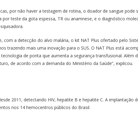
icas, por não haver a testagem de rotina, o doador de sangue pode 
a por teste da gota espessa, TR ou anamnese, e o diagnóstico mole
esquisadora.
e, com a detecção do alvo malária, o kit NAT Plus ofertado pelo Si
mos trazendo mais uma inovação para o SUS. O NAT Plus está acomp
ecnologia de ponta que aumenta a segurança transfusional. Além diss
uturo, de acordo com a demanda do Ministério da Saúde”, explicou.
 desde 2011, detectando HIV, hepatite B e hepatite C. A implantação 
mentos nos 14 hemocentros públicos do Brasil.