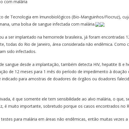
tuto de Tecnologia em Imunobiológicos (Bio-Manguinhos/Fiocruz), cu
mana, uma bolsa de sangue infectada com malária.
a ser implantado na hemorrede brasileira, já foram encontradas 12
ste, todas do Rio de Janeiro, área considerada não endêmica. Como c
am sido infectados.
 de sangue desde a implantação, também detecta HIV, hepatite B e he
dução de 12 meses para 1 mês do período de impedimento à doação
 indicado para amostras de doadores de órgãos ou doadores falecid
rivada, é que somente ele tem sensibilidade ao alvo malária, o que, s
ez, é muito importante, sobretudo porque os casos encontrados no R
testes para malária em áreas não endêmicas, então muitas vezes a 