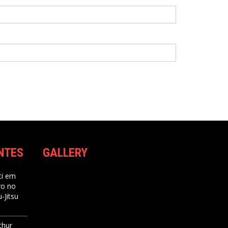
NTES
GALLERY
i
em
ro no
-Jitsu
thur