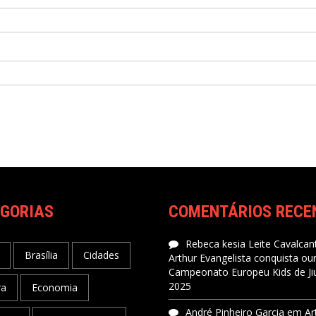
GORIAS
COMENTÁRIOS RECE
Rebeca kesia Leite Cavalcant
Brasília
Cidades
Arthur Evangelista conquista ou
Campeonato Europeu Kids de Jiu
2025
ra
Economia
André Pinheiro Garcia
em
Ar