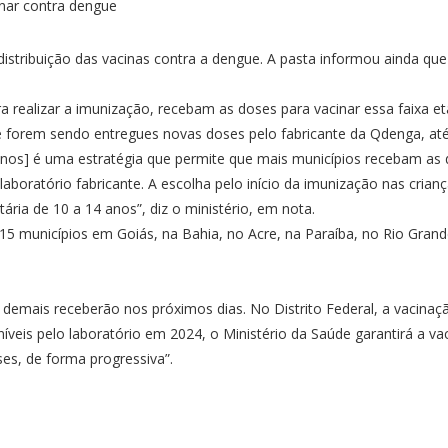
a distribuição das vacinas contra a dengue. A pasta informou ainda que
a realizar a imunização, recebam as doses para vacinar essa faixa et
e forem sendo entregues novas doses pelo fabricante da Qdenga, até 
11 anos] é uma estratégia que permite que mais municípios recebam a
lo laboratório fabricante. A escolha pelo início da imunização nas c
tária de 10 a 14 anos”, diz o ministério, em nota.
 315 municípios em Goiás, na Bahia, no Acre, na Paraíba, no Rio Gr
demais receberão nos próximos dias. No Distrito Federal, a vacinação 
veis pelo laboratório em 2024, o Ministério da Saúde garantirá a vac
es, de forma progressiva”.