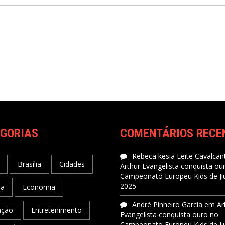
GORIAS
COMENTÁRIOS RECE
Rebeca kesia Leite Cavalcant
Brasília
Cidades
Arthur Evangelista conquista ou
Campeonato Europeu Kids de Jiu
2025
ra
Economia
André Pinheiro Garcia
em
Ar
ação
Entretenimento
Evangelista conquista ouro no
Campeonato Europeu Kids de Jiu