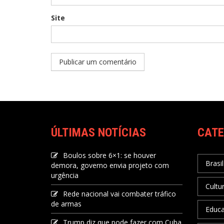
Site
ÚLTIMAS NOTÍCIAS
CATE
Boulos sobre 6×1: se houver
Brasil
demora, governo envia projeto com
urgência
Cultu
Rede nacional vai combater tráfico
de armas
Educ
Trump diz que pode fazer com Cuba