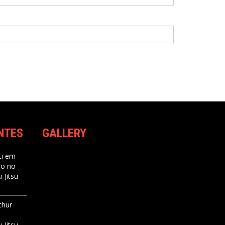
NTES
GALLERY
i
em
ro no
-Jitsu
thur
-Jitsu