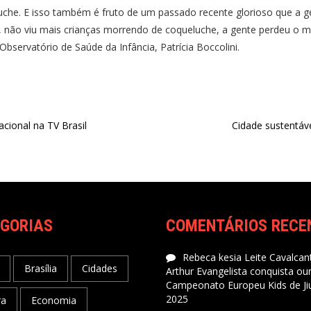
he. E isso também é fruto de um passado recente glorioso que a gen
 não viu mais crianças morrendo de coqueluche, a gente perdeu o 
bservatório de Saúde da Infância, Patrícia Boccolini.
acional na TV Brasil
Cidade sustentável
GORIAS
COMENTÁRIOS RECE
Rebeca kesia Leite Cavalcant
Brasília
Cidades
Arthur Evangelista conquista ou
Campeonato Europeu Kids de Jiu
2025
ra
Economia