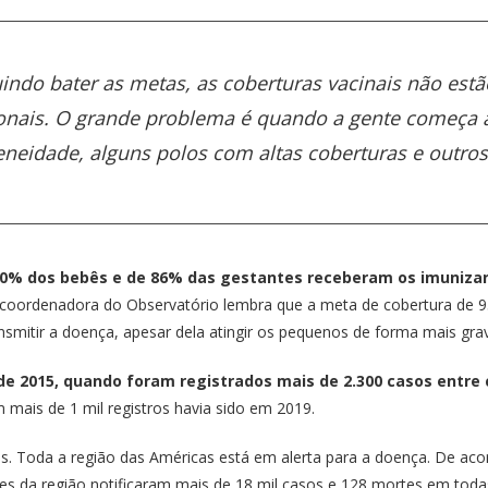
indo bater as metas, as coberturas vacinais não estã
onais. O grande problema é quando a gente começa a
eidade, alguns polos com altas coberturas e outros 
 90% dos bebês e de 86% das gestantes receberam os imuniza
oordenadora do Observatório lembra que a meta de cobertura de 95%
smitir a doença, apesar dela atingir os pequenos de forma mais gra
de 2015, quando foram registrados mais de 2.300 casos entre
 mais de 1 mil registros havia sido em 2019.
os. Toda a região das Américas está em alerta para a doença. De a
es da região notificaram mais de 18 mil casos e 128 mortes em toda