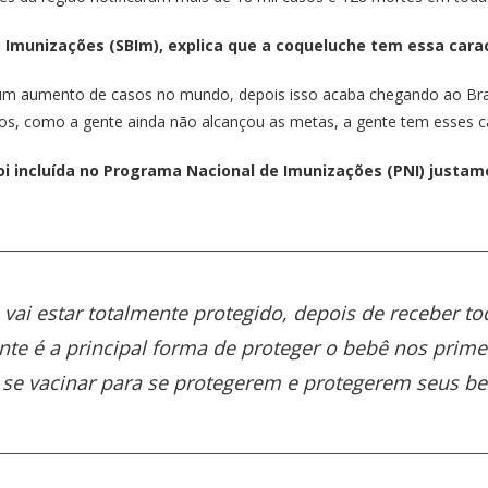
e Imunizações (SBIm), explica que a coqueluche tem essa caract
a um aumento de casos no mundo, depois isso acaba chegando ao Br
nos, como a gente ainda não alcançou as metas, a gente tem esses ca
i incluída no Programa Nacional de Imunizações (PNI) justam
 vai estar totalmente protegido, depois de receber t
nte é a principal forma de proteger o bebê nos primei
m se vacinar para se protegerem e protegerem seus b