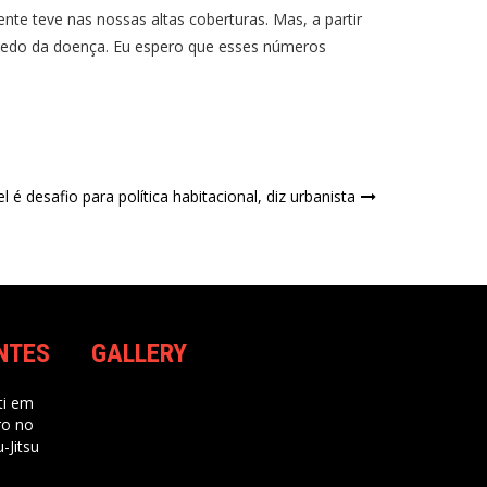
te teve nas nossas altas coberturas. Mas, a partir
medo da doença. Eu espero que esses números
 é desafio para política habitacional, diz urbanista
NTES
GALLERY
i
em
ro no
-Jitsu