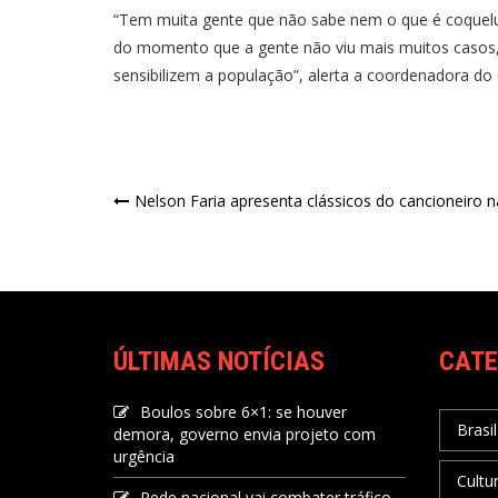
“Tem muita gente que não sabe nem o que é coqueluc
do momento que a gente não viu mais muitos casos,
sensibilizem a população”, alerta a coordenadora do O
Nelson Faria apresenta clássicos do cancioneiro n
ÚLTIMAS NOTÍCIAS
CATE
Boulos sobre 6×1: se houver
Brasil
demora, governo envia projeto com
urgência
Cultu
Rede nacional vai combater tráfico