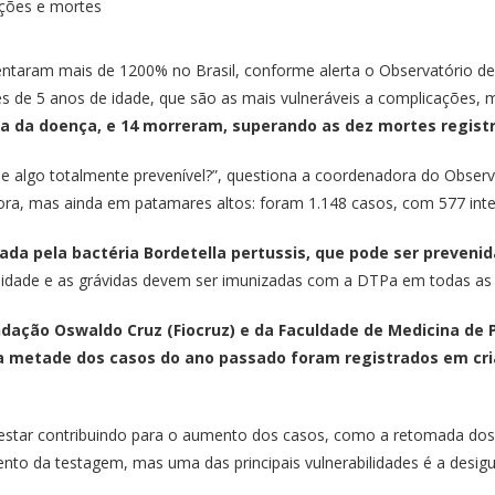
aram mais de 1200% no Brasil, conforme alerta o Observatório de 
 de 5 anos de idade, que são as mais vulneráveis a complicações, m
sa da doença, e 14 morreram, superando as dez mortes registr
algo totalmente prevenível?”, questiona a coordenadora do Observató
hora, mas ainda em patamares altos: foram 1.148 casos, com 577 int
ada pela bactéria Bordetella pertussis, que pode ser preveni
e idade e as grávidas devem ser imunizadas com a DTPa em todas as
ação Oswaldo Cruz (Fiocruz) e da Faculdade de Medicina de Pe
a metade dos casos do ano passado foram registrados em cr
m estar contribuindo para o aumento dos casos, como a retomada dos
nto da testagem, mas uma das principais vulnerabilidades é a desigua