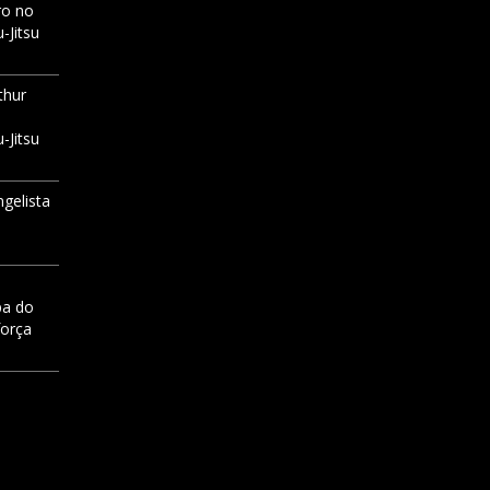
ro no
-Jitsu
thur
-Jitsu
ngelista
pa do
força