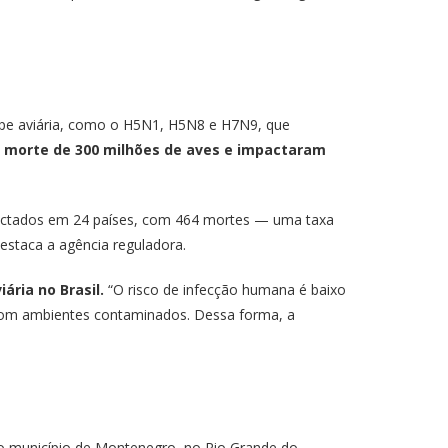
ripe aviária, como o H5N1, H5N8 e H7N9, que
a morte de 300 milhões de aves e impactaram
fectados em 24 países, com 464 mortes — uma taxa
destaca a agência reguladora.
ria no Brasil.
“O risco de infecção humana é baixo
com ambientes contaminados. Dessa forma, a
 no município de Montenegro, no Rio Grande do