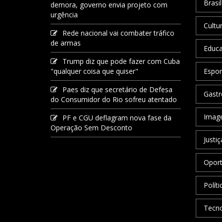
Brasil
demora, governo envia projeto com
urgência
Cultu
Rede nacional vai combater tráfico
de armas
Educ
Trump diz que pode fazer com Cuba
"qualquer coisa que quiser"
Espor
Paes diz que secretário de Defesa
Gastr
do Consumidor do Rio sofreu atentado
Image
PF e CGU deflagram nova fase da
Operação Sem Desconto
Justiç
Oport
Políti
Tecno