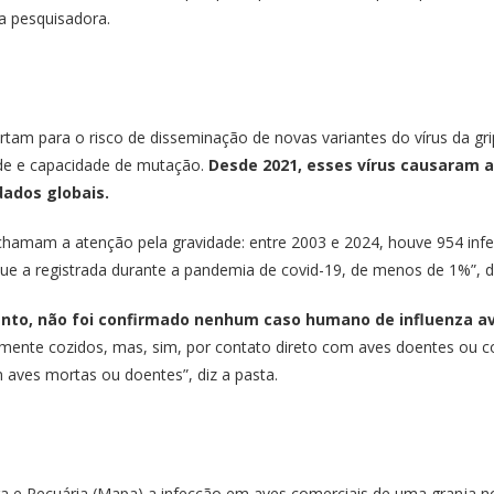
a pesquisadora.
rtam para o risco de disseminação de novas variantes do vírus da g
ade e capacidade de mutação.
Desde 2021, esses vírus causaram 
dados globais.
hamam a atenção pela gravidade: entre 2003 e 2024, houve 954 in
 que a registrada durante a pandemia de covid-19, de menos de 1%”, 
nto, não foi confirmado nenhum caso humano de influenza aviá
mente cozidos, mas, sim, por contato direto com aves doentes ou 
 aves mortas ou doentes”, diz a pasta.
ltura e Pecuária (Mapa) a infecção em aves comerciais de uma granja