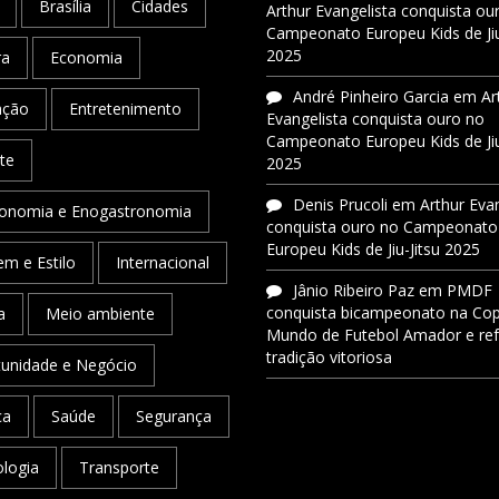
Brasília
Cidades
Arthur Evangelista conquista ou
Campeonato Europeu Kids de Jiu
2025
ra
Economia
André Pinheiro Garcia
em
Ar
ação
Entretenimento
Evangelista conquista ouro no
Campeonato Europeu Kids de Jiu
te
2025
Denis Prucoli
em
Arthur Eva
onomia e Enogastronomia
conquista ouro no Campeonato
Europeu Kids de Jiu-Jitsu 2025
m e Estilo
Internacional
Jânio Ribeiro Paz
em
PMDF
conquista bicampeonato na Co
a
Meio ambiente
Mundo de Futebol Amador e re
tradição vitoriosa
unidade e Negócio
ca
Saúde
Segurança
logia
Transporte