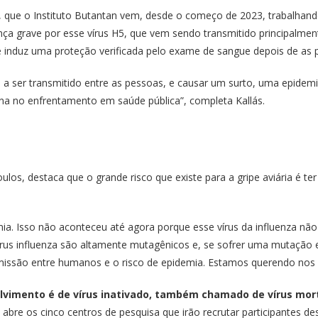
so, que o Instituto Butantan vem, desde o começo de 2023, trabalha
ça grave por esse vírus H5, que vem sendo transmitido principalmen
 se induz uma proteção verificada pelo exame de sangue depois de as
ce a ser transmitido entre as pessoas, e causar um surto, uma epide
na no enfrentamento em saúde pública”, completa Kallás.
ulos, destaca que o grande risco que existe para a gripe aviária é 
ia. Isso não aconteceu até agora porque esse vírus da influenza nã
rus influenza são altamente mutagênicos e, se sofrer uma mutação e
nsmissão entre humanos e o risco de epidemia. Estamos querendo nos a
lvimento é de vírus inativado, também chamado de vírus mort
abre os cinco centros de pesquisa que irão recrutar participantes de