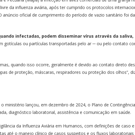
s livre da influenza aviária, após ter cumprido os protocolos interna
O anúncio oficial de cumprimento do período de vazio sanitário foi
quando infectadas, podem disseminar vírus através da saliva
 em gotículas ou partículas transportadas pelo ar ─ ou pelo contato c
, mas, quando isso ocorre, geralmente é devido ao contato direto d
pas de proteção, máscaras, respiradores ou proteção dos olhos”, diz
, o ministério lançou, em dezembro de 2024, o Plano de Contingência
grada, diagnóstico laboratorial, assistência e comunicação em saúde.
igilância da Influenza Aviária em Humanos
, com definições de caso e
as até o manejo clínico de casos suspeitos e os fluxos laboratoriai