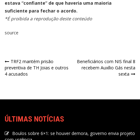
estava “confiante” de que haveria uma maioria
suficiente para fechar o acordo.
*É proibida a reprodução deste conteúdo
source
TRF2 mantém prisão
Beneficiários com NIS final 8
preventiva de TH Joias e outros
recebem Auxílio Gás nesta
4 acusados
sexta
ÚLTIMAS NOTÍCIAS
Boulos sobre 6×1: se houver demora, governo envia projeto
com urgência