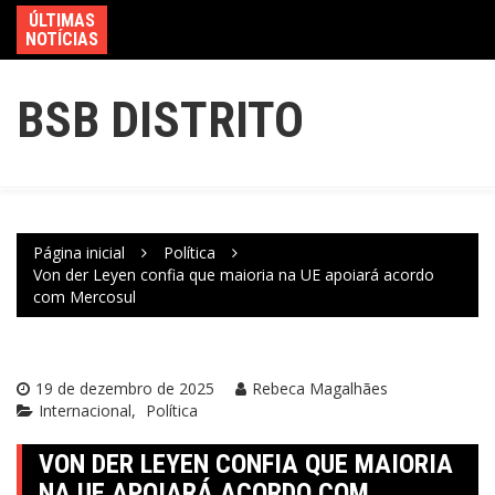
ÚLTIMAS
NOTÍCIAS
BSB DISTRITO
Página inicial
Política
Von der Leyen confia que maioria na UE apoiará acordo
com Mercosul
19 de dezembro de 2025
Rebeca Magalhães
Internacional
Política
VON DER LEYEN CONFIA QUE MAIORIA
NA UE APOIARÁ ACORDO COM