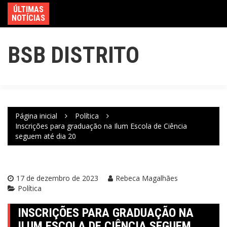
ÚLTIMAS
NOTÍCIAS
BSB DISTRITO
Página inicial
Política
Inscrições para graduação na Ilum Escola de Ciência
seguem até dia 20
17 de dezembro de 2023
Rebeca Magalhães
Política
INSCRIÇÕES PARA GRADUAÇÃO NA
ILUM ESCOLA DE CIÊNCIA SEGUEM