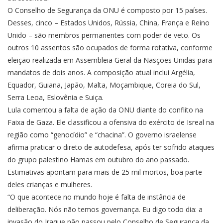
O Conselho de Segurança da ONU é composto por 15 países.
Desses, cinco – Estados Unidos, Rússia, China, França e Reino
Unido – são membros permanentes com poder de veto. Os
outros 10 assentos são ocupados de forma rotativa, conforme
eleição realizada em Assembleia Geral da Nasções Unidas para
mandatos de dois anos. A composição atual inclui Argélia,
Equador, Guiana, Japão, Malta, Moçambique, Coreia do Sul,
Serra Leoa, Eslovênia e Suiça.
Lula comentou a falta de ação da ONU diante do conflito na
Faixa de Gaza. Ele classificou a ofensiva do exército de Isreal na
região como “genocídio” e “chacina”. O governo israelense
afirma praticar o direto de autodefesa, após ter sofrido ataques
do grupo palestino Hamas em outubro do ano passado.
Estimativas apontam para mais de 25 mil mortos, boa parte
deles crianças e mulheres.
“O que acontece no mundo hoje é falta de instância de
deliberação. Nós não temos governança. Eu digo todo dia: a
invasão do Iraque não passou pelo Conselho de Segurança da