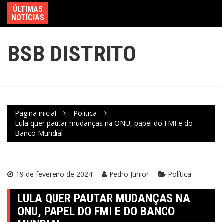
ÚLTIMAS
NOTÍCIAS
BSB DISTRITO
Página inicial
Política
Lula quer pautar mudanças na ONU, papel do FMI e do
Banco Mundial
19 de fevereiro de 2024
Pedro Junior
Política
LULA QUER PAUTAR MUDANÇAS NA
ONU, PAPEL DO FMI E DO BANCO