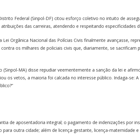
istrito Federal (Sinpol-DF) citou esforço coletivo no intuito de ass
 atribuições das carreiras, atendendo e respeitando especificidades d
 Lei Orgânica Nacional das Polícias Civis finalmente avançasse, repr
ontra os milhares de policiais civis que, diariamente, se sacrificam p
ão (Sinpol-MA) disse repudiar veementemente a sanção da lei e afir
os vetos, a maioria foi calcada no interesse público. Indaga-se: A 
blico?”
antia de aposentadoria integral; o pagamento de indenizações por insa
o para outra cidade; além de licença-gestante, licença-maternidade e 