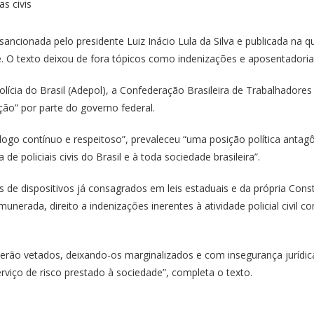
 sancionada pelo presidente Luiz Inácio Lula da Silva e
publicada na qu
. O texto deixou de fora tópicos como indenizações e aposentadoria 
cia do Brasil (Adepol), a Confederação Brasileira de Trabalhadores P
ição” por parte do governo federal.
go contínuo e respeitoso”, prevaleceu “uma posição política antagôn
de policiais civis do Brasil e à toda sociedade brasileira”.
 de dispositivos já consagrados em leis estaduais e da própria Const
emunerada, direito a indenizações inerentes à atividade policial civil 
s serão vetados, deixando-os marginalizados e com insegurança juríd
rviço de risco prestado à sociedade”, completa o texto.