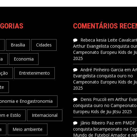
GORIAS
COMENTÁRIOS RECE
Rebeca kesia Leite Cavalcant
Brasília
Cidades
Arthur Evangelista conquista ou
Campeonato Europeu Kids de Jiu
2025
ra
Economia
André Pinheiro Garcia
em
Ar
ação
Entretenimento
Evangelista conquista ouro no
Campeonato Europeu Kids de Jiu
te
2025
Denis Prucoli
em
Arthur Eva
onomia e Enogastronomia
conquista ouro no Campeonato
Europeu Kids de Jiu-Jitsu 2025
m e Estilo
Internacional
Jânio Ribeiro Paz
em
PMDF
conquista bicampeonato na Co
a
Meio ambiente
Mundo de Futebol Amador e re