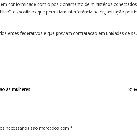
, em conformidade com o posicionamento de ministérios conectados a
úblico”, dispositivos que permitiam interferência na organização polí
os entes federativos e que previam contratação em unidades de sa
ção às mulheres
8ª e
pos necessários são marcados com *.