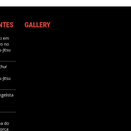
NTES
GALLERY
i
em
ro no
-Jitsu
thur
-Jitsu
ngelista
pa do
força