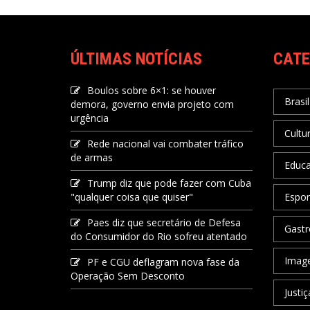
ÚLTIMAS NOTÍCIAS
CATE
Boulos sobre 6×1: se houver
Brasil
demora, governo envia projeto com
urgência
Cultu
Rede nacional vai combater tráfico
de armas
Educ
Trump diz que pode fazer com Cuba
"qualquer coisa que quiser"
Espor
Paes diz que secretário de Defesa
Gastr
do Consumidor do Rio sofreu atentado
Image
PF e CGU deflagram nova fase da
Operação Sem Desconto
Justiç