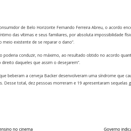
Consumidor de Belo Horizonte Fernando Ferreira Abreu, o acordo en
timo das vítimas e seus familiares, por absoluta impossibilidade físi
o meio existente de se reparar o dano”.
poderia conduzir, no máximo, ao resultado obtido no acordo quant
o direito daqueles que assim o desejarem”.
s que beberam a cerveja Backer desenvolveram uma síndrome que caus
s. Desse total, dez pessoas morreram e 19 apresentaram sequelas g
 ensino no cinema
Governo indic