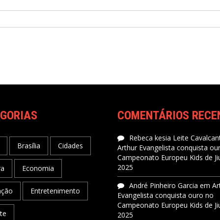
GORIAS
COMENTÁRIOS RECE
Rebeca kesia Leite Cavalcant
Brasília
Cidades
Arthur Evangelista conquista ou
Campeonato Europeu Kids de Jiu
2025
ra
Economia
André Pinheiro Garcia
em
Ar
ação
Entretenimento
Evangelista conquista ouro no
Campeonato Europeu Kids de Jiu
te
2025