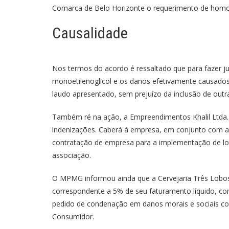
Comarca de Belo Horizonte o requerimento de homol
Causalidade
Nos termos do acordo é ressaltado que para fazer jus
monoetilenoglicol e os danos efetivamente causados
laudo apresentado, sem prejuízo da inclusão de outras
Também ré na ação, a Empreendimentos Khalil Ltda. d
indenizações. Caberá à empresa, em conjunto com a A
contratação de empresa para a implementação de lot
associação.
O MPMG informou ainda que a Cervejaria Três Lobos 
correspondente a 5% de seu faturamento líquido, c
pedido de condenação em danos morais e sociais col
Consumidor.