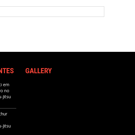
NTES
GALLERY
i
em
ro no
-Jitsu
thur
-Jitsu