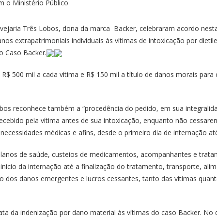
vejaria Três Lobos, dona da marca Backer, celebraram acordo nesta 
os extrapatrimoniais individuais às vítimas de intoxicação por diet
o Caso Backer.
$ 500 mil a cada vítima e R$ 150 mil a título de danos morais para c
s reconhece também a “procedência do pedido, em sua integralidade,
ecebido pela vítima antes de sua intoxicação, enquanto não cessare
 necessidades médicas e afins, desde o primeiro dia de internação at
planos de saúde, custeios de medicamentos, acompanhantes e tratam
nício da internação até a finalização do tratamento, transporte, ali
dos danos emergentes e lucros cessantes, tanto das vítimas quanto d
rata da indenização por dano material às vítimas do caso Backer. No d