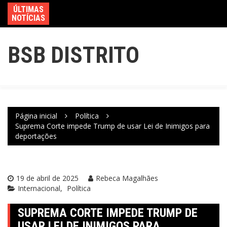
ÚLTIMAS
NOTÍCIAS
BSB DISTRITO
Página inicial
Política
Suprema Corte impede Trump de usar Lei de Inimigos para
deportações
19 de abril de 2025
Rebeca Magalhães
Internacional
Política
SUPREMA CORTE IMPEDE TRUMP DE
USAR LEI DE INIMIGOS PARA