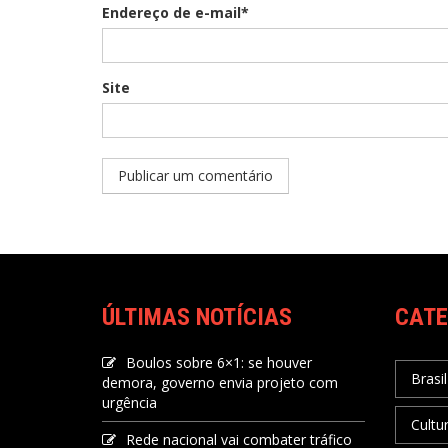
Endereço de e-mail*
Site
ÚLTIMAS NOTÍCIAS
CATE
Boulos sobre 6×1: se houver
Brasil
demora, governo envia projeto com
urgência
Cultu
Rede nacional vai combater tráfico