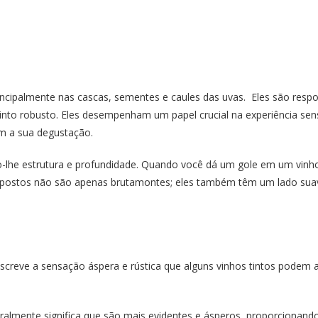
ncipalmente nas cascas, sementes e caules das uvas. Eles são respo
nto robusto. Eles desempenham um papel crucial na experiência sensor
m a sua degustação.
o-lhe estrutura e profundidade. Quando você dá um gole em um vinho
mpostos não são apenas brutamontes; eles também têm um lado suav
descreve a sensação áspera e rústica que alguns vinhos tintos podem
ralmente significa que são mais evidentes e ásperos, proporcionand