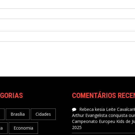
GORIAS
COMENTÁRIOS RECE
Rebeca kesia Leite Cavalcant
Brasília
Cidades
Arthur Evangelista conquista ou
Campeonato Europeu Kids de Jiu
2025
ra
Economia