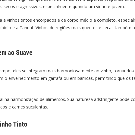
s secos e agressivos, especialmente quando um vinho é jovem.
da a vinhos tintos encorpados e de corpo médio a completo, especialm
bbiolo e a Tannat. Vinhos de regiões mais quentes e secas também t
em ao Suave
mpo, eles se integram mais harmoniosamente ao vinho, tornando-o m
m o envelhecimento em garrafa ou em barricas, permitindo que os 
l na harmonização de alimentos. Sua natureza adstringente pode cort
cos e carnes suculentas.
inho Tinto