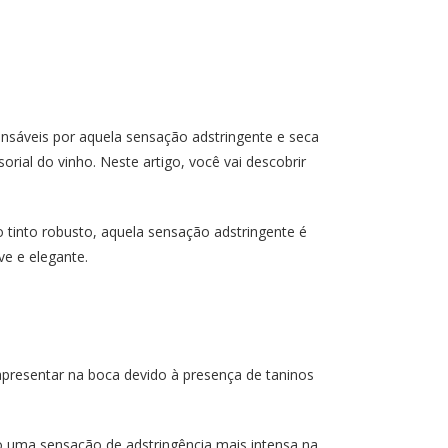
nsáveis por aquela sensação adstringente e seca
ial do vinho. Neste artigo, você vai descobrir
 tinto robusto, aquela sensação adstringente é
e e elegante.
 apresentar na boca devido à presença de taninos
o uma sensação de adstringência mais intensa na