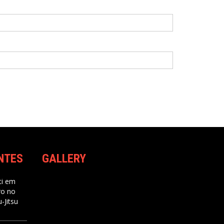
NTES
GALLERY
i
em
ro no
-Jitsu