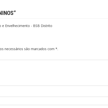
NINOS
”
io e Envelhecimento - BSB Distrito
pos necessários são marcados com *.