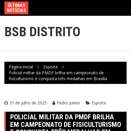
ÚLTIMAS
NOTÍCIAS
BSB DISTRITO
Página inicial
Esporte
Policial militar da PMDF brilha em campeonato de
fisiculturismo e conquista três medalhas em Brasília
31 de julho de 2025
Pedro Junior
Esporte
POLICIAL MILITAR DA PMDF BRILHA
EM CAMPEONATO DE FISICULTURISMO