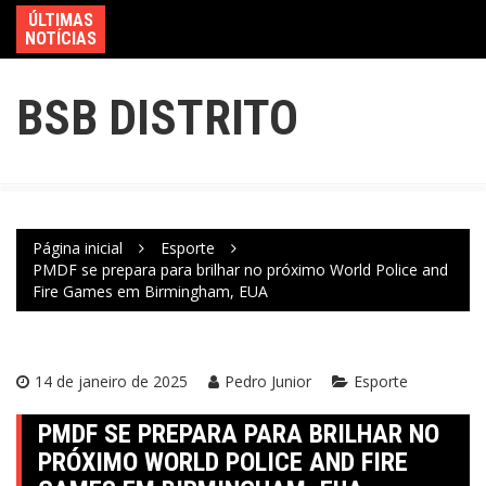
ÚLTIMAS
NOTÍCIAS
BSB DISTRITO
Página inicial
Esporte
PMDF se prepara para brilhar no próximo World Police and
Fire Games em Birmingham, EUA
14 de janeiro de 2025
Pedro Junior
Esporte
PMDF SE PREPARA PARA BRILHAR NO
PRÓXIMO WORLD POLICE AND FIRE