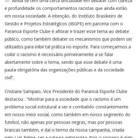
— “Ainda se tem uma certa dificuldade em debater com clareza
e profundidade os comportamentos racistas que ainda estão
em nossa sociedade. A intenção, do Instituto Brasikeiro de
Gestão e Projetos Estratégicos (IBGPE) em parceria com o
Paranoá Esporte Clube é aflorar e trazer esse tema ao debate
público, como também debater os mecanismos que podem ser
utilizados para inibir tal prática no esporte. Para começarmos a
coibir o racismo é necessário primeiramente a se falar
abertamente sobre o tema, sendo que esse debate é uma
pauta obrigatória das organizações públicas e da sociedade
civil”.
Cristiane Sampaio, Vice Presidente do Paranoá Esporte Clube
destacou . “Mostrar para a sociedade que o racismo é um
problema social estrutural a ser e combatido constantemente
em nosso meio social, como também em nosso segmento do
futebol, não apenas por pessoas negras, mas por pessoas
brancas também, e daí o termo da nossa campanha, criada
pelo Luís Felipe, ser a palavra antirracista. Pois o racismo é algo