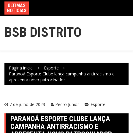
ÚLTIMAS
NOTÍCIAS
BSB DISTRITO
Página inicial
Esporte
Paranoá Esporte Clube lança campanha antirracismo e
apresenta novo patrocinador
7 de julho de 2023
Pedro Junior
Esporte
PARANOÁ ESPORTE CLUBE LANÇA
CAMPANHA ANTIRRACISMO E