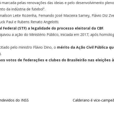
 marcada pelas renovações das ideias e pelo desenvolvimento pleno
 da indústria de futebol”.
nailson Leite Rozenha, Fernando José Macieira Sarney, Flávio Diz Zvei
ck Paul e Rubens Renato Angelotti.
 Federal (STF) a legalidade do processo eleitoral da CBF
.
rquivou a ação do Ministério Público, iniciada em 2017, após homo
itado pelo ministro Flávio Dino, o
mérito da Ação Civil Pública q
.
 votos de federações e clubes do Brasileirão nas eleições à
ndevidos do INSS
Calderano é vice-campe