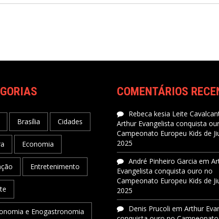
GORIAS
COMENTÁRIOS RECE
Rebeca kesia Leite Cavalcant
Brasília
Cidades
Arthur Evangelista conquista ou
Campeonato Europeu Kids de Jiu
2025
ra
Economia
André Pinheiro Garcia
em
Ar
ação
Entretenimento
Evangelista conquista ouro no
Campeonato Europeu Kids de Jiu
te
2025
Denis Prucoli
em
Arthur Eva
onomia e Enogastronomia
conquista ouro no Campeonato