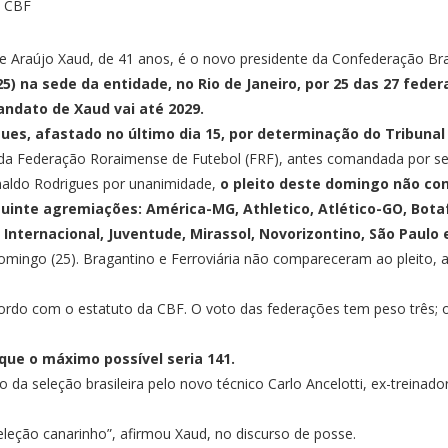
de Araújo Xaud, de 41 anos, é o novo presidente da Confederação Bra
25) na sede da entidade, no Rio de Janeiro, por 25 das 27 fede
andato de Xaud vai até 2029.
es, afastado no último dia 15, por determinação do Tribunal d
e da Federação Roraimense de Futebol (FRF), antes comandada por se
dnaldo Rodrigues por unanimidade,
o pleito deste domingo não co
guinte agremiações: América-MG, Athletico, Atlético-GO, Bota
 Internacional, Juventude, Mirassol, Novorizontino, São Paulo 
omingo (25). Bragantino e Ferroviária não compareceram ao pleito, 
ordo com o estatuto da CBF. O voto das federações tem peso três; o
que o máximo possível seria 141.
 da seleção brasileira pelo novo técnico Carlo Ancelotti, ex-treinad
eleção canarinho”, afirmou Xaud, no discurso de posse.