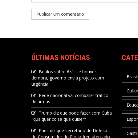
ÚLTIMAS NOTÍCIAS
CATE
Boulos sobre 6×1: se houver
Brasil
demora, governo envia projeto com
urgência
Cultu
Rede nacional vai combater tráfico
de armas
Educ
Trump diz que pode fazer com Cuba
"qualquer coisa que quiser"
Espor
Paes diz que secretário de Defesa
Gastr
do Consumidor do Rio sofreu atentado