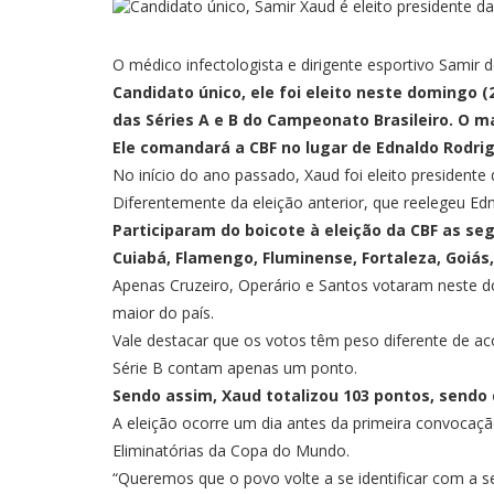
O médico infectologista e dirigente esportivo Samir 
Candidato único, ele foi eleito neste domingo (
das Séries A e B do Campeonato Brasileiro. O m
Ele comandará a CBF no lugar de Ednaldo Rodrigu
No início do ano passado, Xaud foi eleito president
Diferentemente da eleição anterior, que reelegeu E
Participaram do boicote à eleição da CBF as se
Cuiabá, Flamengo, Fluminense, Fortaleza, Goiás,
Apenas Cruzeiro, Operário e Santos votaram neste d
maior do país.
Vale destacar que os votos têm peso diferente de ac
Série B contam apenas um ponto.
Sendo assim, Xaud totalizou 103 pontos, sendo 
A eleição ocorre um dia antes da primeira convocação
Eliminatórias da Copa do Mundo.
“Queremos que o povo volte a se identificar com a s