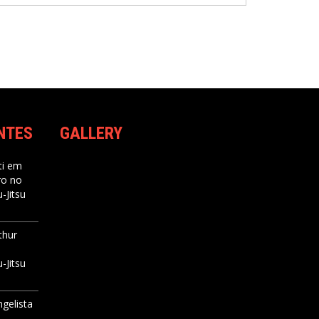
NTES
GALLERY
i
em
ro no
-Jitsu
thur
-Jitsu
ngelista