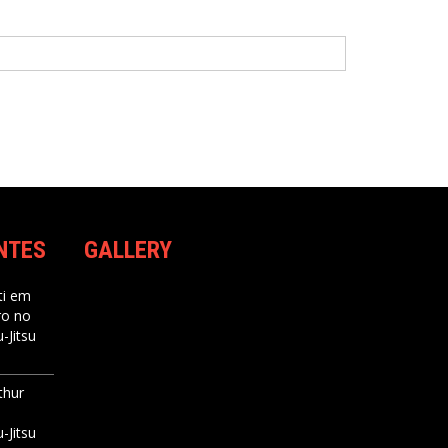
NTES
GALLERY
i
em
ro no
-Jitsu
thur
-Jitsu