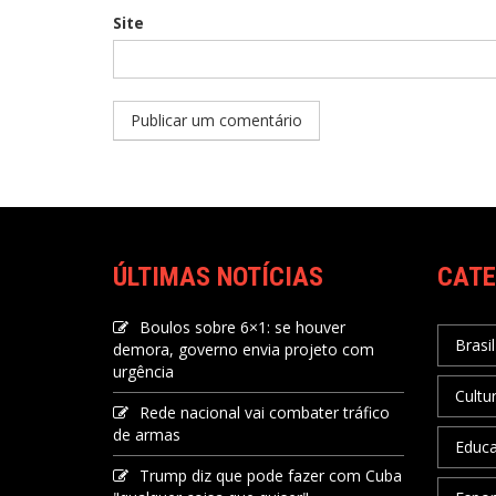
Site
ÚLTIMAS NOTÍCIAS
CATE
Boulos sobre 6×1: se houver
Brasil
demora, governo envia projeto com
urgência
Cultu
Rede nacional vai combater tráfico
de armas
Educ
Trump diz que pode fazer com Cuba