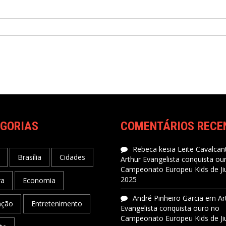
GORIAS
COMENTÁRIOS RECE
Rebeca kesia Leite Cavalcant
Brasília
Cidades
Arthur Evangelista conquista ou
Campeonato Europeu Kids de Jiu
2025
ra
Economia
André Pinheiro Garcia
em
Ar
ação
Entretenimento
Evangelista conquista ouro no
Campeonato Europeu Kids de Jiu