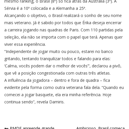
mesmo ranking, o Brasil (8º) só fica atrás da Austrália (3º). A
Sérvia é a 10ª colocada e a Alemanha a 25ª.
Alcançando o objetivo, o Brasil realizará o sonho de seu nome
mais veterano. Já é sabido por todos que Érika deseja encerrar
a carreira jogando nas quadras de Paris. Com 110 partidas pela
seleção, ela não se importa com o papel que terá. Apenas quer
viver essa experiência.
“Independente de jogar muito ou pouco, estarei no banco
gritando, tentando tranquilizar todos e falando para elas:
‘Calma, vocês podem dar o melhor de vocês’”, declarou a pivô,
que vê a posição congestionada com outras três atletas.
A influência da jogadora – dentro e fora de quadra – fica
evidente pela forma como outra veterana fala dela. “Quando eu
comecei a jogar basquete, ela era minha referência. Hoje
continua sendo”, revela Damiris.
PMDF apreende grande
Ambicioso, Brasil começa