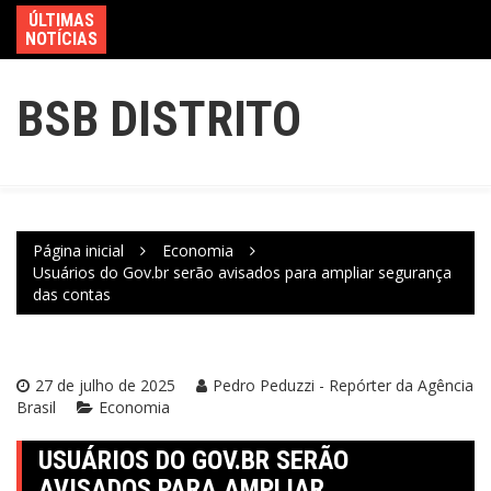
ÚLTIMAS
NOTÍCIAS
BSB DISTRITO
Página inicial
Economia
Usuários do Gov.br serão avisados para ampliar segurança
das contas
27 de julho de 2025
Pedro Peduzzi - Repórter da Agência
Brasil
Economia
USUÁRIOS DO GOV.BR SERÃO
AVISADOS PARA AMPLIAR