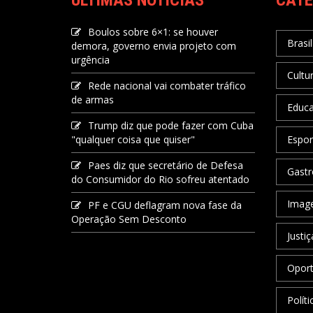
ÚLTIMAS NOTÍCIAS
CATE
Boulos sobre 6×1: se houver
Brasil
demora, governo envia projeto com
urgência
Cultu
Rede nacional vai combater tráfico
de armas
Educ
Trump diz que pode fazer com Cuba
"qualquer coisa que quiser"
Espor
Paes diz que secretário de Defesa
Gastr
do Consumidor do Rio sofreu atentado
Image
PF e CGU deflagram nova fase da
Operação Sem Desconto
Justiç
Oport
Políti