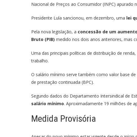
Nacional de Preços ao Consumidor (INPC) apurado 
Presidente Lula sancionou, em dezembro, uma
lei 
Pela nova legislação, a
concessão de um aumento r
Bruto (PIB)
medido nos dois anos anteriores, mas c
Uma das principais políticas de distribuição de rend
trabalho.
O salário mínimo serve também como valor base de be
de prestação continuada (BPC).
Segundo dados do Departamento Intersindical de Est
salário mínimo
. Aproximadamente 19 milhões de ap
Medida Provisória
Apesar do novo mínimo estar vigente desde o início 