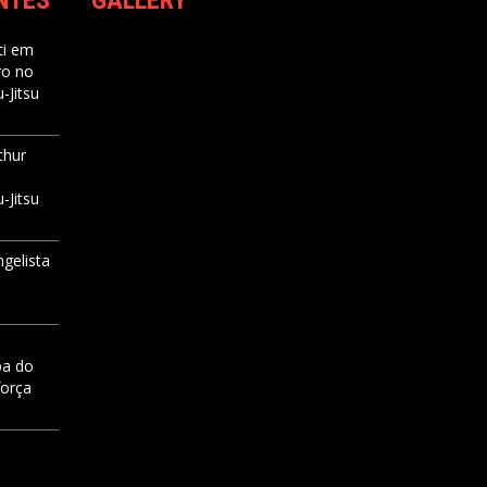
NTES
GALLERY
i
em
ro no
-Jitsu
thur
-Jitsu
ngelista
pa do
força