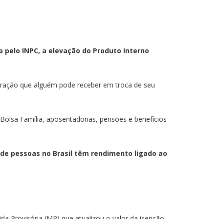
pelo INPC, a elevação do Produto Interno
muneração que alguém pode receber em troca de seu
Bolsa Família, aposentadorias, pensões e benefícios
 de pessoas no Brasil têm rendimento ligado ao
a Provisória (MP) que atualizou o valor da isenção