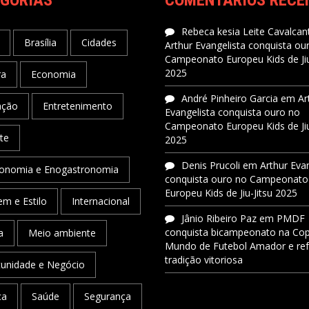
GORIAS
COMENTÁRIOS RECE
Rebeca kesia Leite Cavalcant
Brasília
Cidades
Arthur Evangelista conquista ou
Campeonato Europeu Kids de Jiu
2025
ra
Economia
André Pinheiro Garcia
em
Ar
ação
Entretenimento
Evangelista conquista ouro no
Campeonato Europeu Kids de Jiu
te
2025
Denis Prucoli
em
Arthur Eva
onomia e Enogastronomia
conquista ouro no Campeonato
Europeu Kids de Jiu-Jitsu 2025
m e Estilo
Internacional
Jânio Ribeiro Paz
em
PMDF
conquista bicampeonato na Co
a
Meio ambiente
Mundo de Futebol Amador e re
tradição vitoriosa
unidade e Negócio
ca
Saúde
Segurança