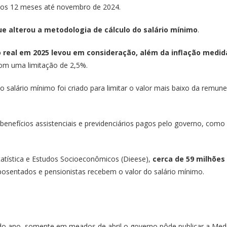
nos 12 meses até novembro de 2024.
que alterou a metodologia de cálculo do salário mínimo
.
eal em 2025 levou em consideração, além da inflação medida 
om uma limitação de 2,5%.
a, o salário mínimo foi criado para limitar o valor mais baixo da re
nefícios assistenciais e previdenciários pagos pelo governo, como 
atística e Estudos Socioeconômicos (Dieese),
cerca de 59 milhões
osentados e pensionistas recebem o valor do salário mínimo.
do ano, somente em meados de abril o governo pôde publicar a Medid