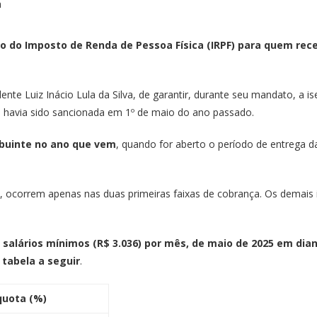
ção do Imposto de Renda de Pessoa Física (IRPF) para quem rec
e Luiz Inácio Lula da Silva, de garantir, durante seu mandato, a i
á havia sido sancionada em 1º de maio do ano passado.
ibuinte no ano que vem
, quando for aberto o período de entrega 
ocorrem apenas nas duas primeiras faixas de cobrança. Os demais 
 salários mínimos (R$ 3.036) por mês, de maio de 2025 em dia
tabela a seguir
.
quota (%)