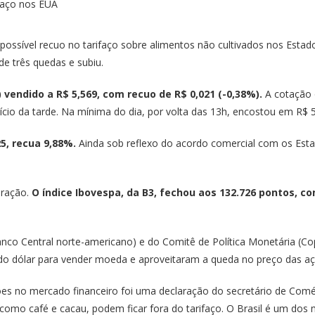
possível recuo no tarifaço sobre alimentos não cultivados nos Estad
de três quedas e subiu.
) vendido a R$ 5,569, com recuo de R$ 0,021 (-0,38%).
A cotação 
cio da tarde. Na mínima do dia, por volta das 13h, encostou em R$ 5
25, recua 9,88%.
Ainda sob reflexo do acordo comercial com os Esta
eração.
O índice Ibovespa, da B3, fechou aos 132.726 pontos, co
nco Central norte-americano) e do Comitê de Política Monetária (Co
s do dólar para vender moeda e aproveitaram a queda no preço das a
sões no mercado financeiro foi uma declaração do secretário de Com
, como café e cacau, podem ficar fora do tarifaço. O Brasil é um dos