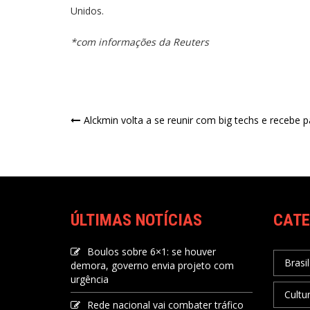
Unidos.
*com informações da Reuters
Alckmin volta a se reunir com big techs e recebe 
ÚLTIMAS NOTÍCIAS
CATE
Boulos sobre 6×1: se houver
Brasil
demora, governo envia projeto com
urgência
Cultu
Rede nacional vai combater tráfico