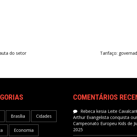
pauta do setor
Tarifaço: governa
GORIAS
COMENTÁRIOS RECE
Rebeca kesia Leite Cavalcant
Brasília
Cidades
Arthur Evangelista conquista ou
Campeonato Europeu Kids de Jiu
2025
ra
Economia