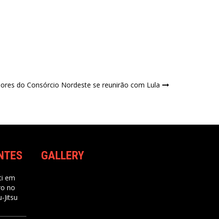
dores do Consórcio Nordeste se reunirão com Lula
NTES
GALLERY
i
em
ro no
-Jitsu