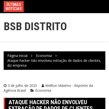
ÚLTIMAS
NOTÍCIAS
BSB DISTRITO
Página inicial
Economia
Ataque hacker não envolveu extração de dados de clientes,
diz empresa
3 de julho de 2025
Wellton Máximo - Repórter da
Agência Brasil
Economia
ATAQUE HACKER NÃO ENVOLVEU
EXTRAÇÃO DE DADOS DE CLIENTES,