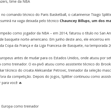
o comando técnico do Paris Basketball, o catarinense Tiiago Splitter
ssumirá na vaga deixada pelo técnico
Chauncey Billups, um dos mai
 campeão como jogador da NBA – em 2014, faturou o título no San Ant
a de basquete norte-americano. Em junho deste ano, ele encerrou em 
ta da Copa da França e da Liga Francesa de Basquete, na temporada 
europeus antes de mudar para os Estados Unidos, onde atuou por se
ra como treinador. O ex-pivô atuou como assistente técnico do Broo
r técnico do croata Aleksandar Petrovic, treinador da seleção masc
s fora da competição. Depois do Jogos, Splitter continuou como assist
r para você 🔥
na Europa como treinador