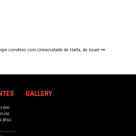
pe convênio com Universidade de Haifa, de Israel
NTES
GALLERY
i
em
ro no
-Jitsu