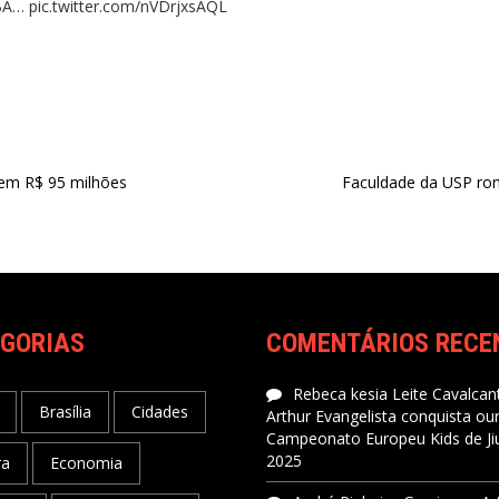
NBA…
pic.twitter.com/nVDrjxsAQL
em R$ 95 milhões
Faculdade da USP rom
GORIAS
COMENTÁRIOS RECE
Rebeca kesia Leite Cavalcant
Brasília
Cidades
Arthur Evangelista conquista ou
Campeonato Europeu Kids de Jiu
2025
ra
Economia