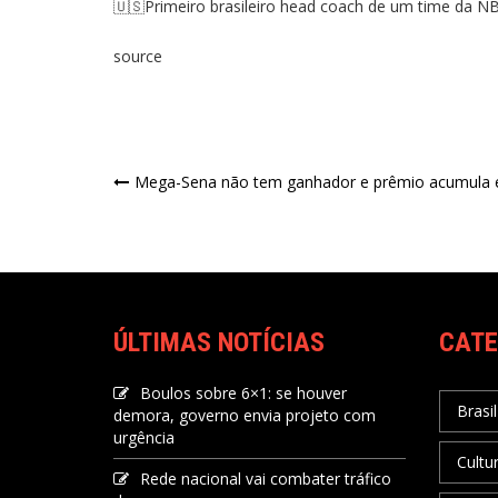
🇺🇸Primeiro brasileiro head coach de um time da 
source
Mega-Sena não tem ganhador e prêmio acumula 
ÚLTIMAS NOTÍCIAS
CATE
Boulos sobre 6×1: se houver
Brasil
demora, governo envia projeto com
urgência
Cultu
Rede nacional vai combater tráfico