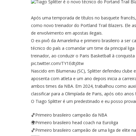
Após uma temporada de títulos no basquete francês, n
como novo treinador do Portland Trail Blazers. Ele a
de envolvimento em apostas ilegais.
O ex-pivô da Amarelinha e primeiro brasileiro a ser
técnico do país a comandar um time da principal lig
treinador, ao conduzir o Paris Basketball à conquis
pic.twitter.com/TY1Edtj0tw
Nascido em Blumenau (SC), Splitter defendeu clube 
aposenta com atleta e um ano depois inicia a carrei
ambos times da NBA. Em 2024, trabalhou como auxilia
classificar para a Olimpíada de Paris, após oito ano
O Tiago Splitter é um predestinado e eu posso prova
🏀Primeiro brasileiro campeão da NBA
🌍Primeiro brasileiro head coach na Euroliga
🏀Primeiro brasileiro campeão de uma liga de elite 