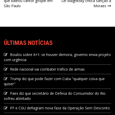
que baleou cantor gospel em
Lei Magnitsky critica sanção a
São Paulo
Moraes
ÚLTIMAS NOTÍCIAS
Boulos sobre 6×1: se houver demora, governo envia projeto
com urgência
Rede nacional vai combater tráfico de armas
Trump diz que pode fazer com Cuba "qualquer coisa que
quiser"
Paes diz que secretário de Defesa do Consumidor do Rio
sofreu atentado
PF e CGU deflagram nova fase da Operação Sem Desconto