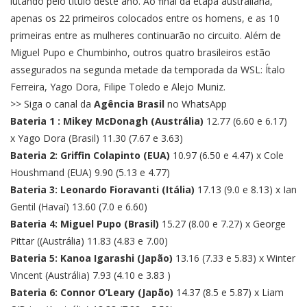
lutando pelo título deste ano. Ao final da etapa australiana,
apenas os 22 primeiros colocados entre os homens, e as 10
primeiras entre as mulheres continuarão no circuito. Além de
Miguel Pupo e Chumbinho, outros quatro brasileiros estão
assegurados na segunda metade da temporada da WSL: Ítalo
Ferreira, Yago Dora, Filipe Toledo e Alejo Muniz.
>> Siga o canal da
Agência Brasil
no WhatsApp
Bateria 1 : Mikey McDonagh (Austrália)
12.77 (6.60 e 6.17)
x Yago Dora (Brasil) 11.30 (7.67 e 3.63)
Bateria 2: Griffin Colapinto (EUA)
10.97 (6.50 e 4.47) x Cole
Houshmand (EUA) 9.90 (5.13 e 4.77)
Bateria 3: Leonardo Fioravanti (Itália)
17.13 (9.0 e 8.13) x Ian
Gentil (Havaí) 13.60 (7.0 e 6.60)
Bateria 4: Miguel Pupo (Brasil)
15.27 (8.00 e 7.27) x George
Pittar ((Austrália) 11.83 (4.83 e 7.00)
Bateria 5: Kanoa Igarashi (Japão)
13.16 (7.33 e 5.83) x Winter
Vincent (Austrália) 7.93 (4.10 e 3.83 )
Bateria 6: Connor O’Leary (Japão)
14.37 (8.5 e 5.87) x Liam