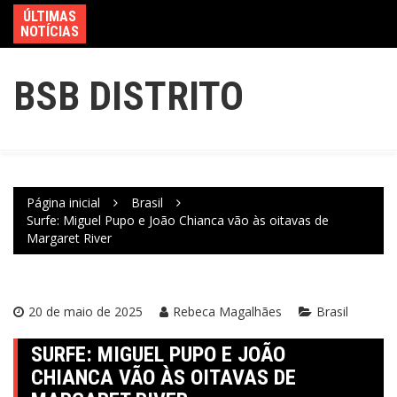
ÚLTIMAS
NOTÍCIAS
BSB DISTRITO
Página inicial
Brasil
Surfe: Miguel Pupo e João Chianca vão às oitavas de
Margaret River
20 de maio de 2025
Rebeca Magalhães
Brasil
SURFE: MIGUEL PUPO E JOÃO
CHIANCA VÃO ÀS OITAVAS DE