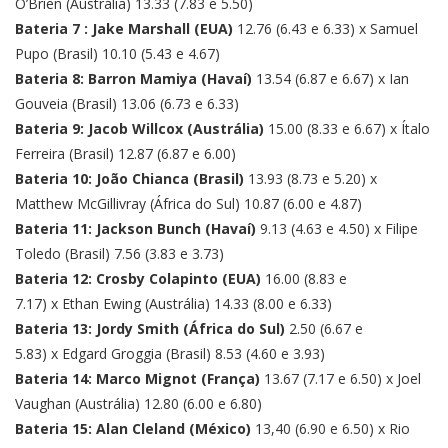
O’Brien (Austrália) 13.33 (7.83 e 5.50)
Bateria 7 : Jake Marshall (EUA)
12.76 (6.43 e 6.33) x Samuel
Pupo (Brasil) 10.10 (5.43 e 4.67)
Bateria 8: Barron Mamiya (Havaí)
13.54 (6.87 e 6.67) x Ian
Gouveia (Brasil) 13.06 (6.73 e 6.33)
Bateria 9: Jacob Willcox (Austrália)
15.00 (8.33 e 6.67) x Ítalo
Ferreira (Brasil) 12.87 (6.87 e 6.00)
Bateria 10: João Chianca (Brasil)
13.93 (8.73 e 5.20) x
Matthew McGillivray (África do Sul) 10.87 (6.00 e 4.87)
Bateria 11: Jackson Bunch (Havaí)
9.13 (4.63 e 4.50) x Filipe
Toledo (Brasil) 7.56 (3.83 e 3.73)
Bateria 12: Crosby Colapinto (EUA)
16.00 (8.83 e
7.17) x Ethan Ewing (Austrália) 14.33 (8.00 e 6.33)
Bateria 13: Jordy Smith (África do Sul)
2.50 (6.67 e
5.83) x Edgard Groggia (Brasil) 8.53 (4.60 e 3.93)
Bateria 14: Marco Mignot (França)
13.67 (7.17 e 6.50) x Joel
Vaughan (Austrália) 12.80 (6.00 e 6.80)
Bateria 15: Alan Cleland (México)
13,40 (6.90 e 6.50) x Rio