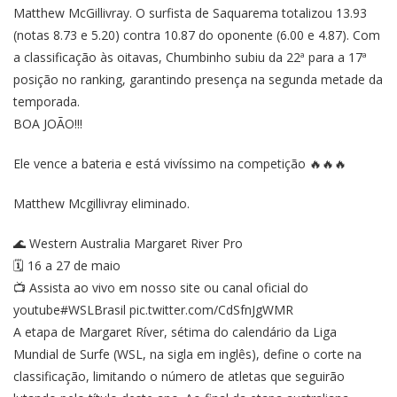
Matthew McGillivray. O surfista de Saquarema totalizou 13.93
(notas 8.73 e 5.20) contra 10.87 do oponente (6.00 e 4.87). Com
a classificação às oitavas, Chumbinho subiu da 22ª para a 17ª
posição no
ranking,
garantindo presença na segunda metade da
temporada.
BOA JOÃO!!!
Ele vence a bateria e está vivíssimo na competição 🔥🔥🔥
Matthew Mcgillivray eliminado.
🌊 Western Australia Margaret River Pro
🗓️ 16 a 27 de maio
📺 Assista ao vivo em nosso site ou canal oficial do
youtube
#WSLBrasil
pic.twitter.com/CdSfnJgWMR
A etapa de Margaret Ríver, sétima do calendário da Liga
Mundial de Surfe (WSL, na sigla em inglês), define o corte na
classificação, limitando o número de atletas que seguirão