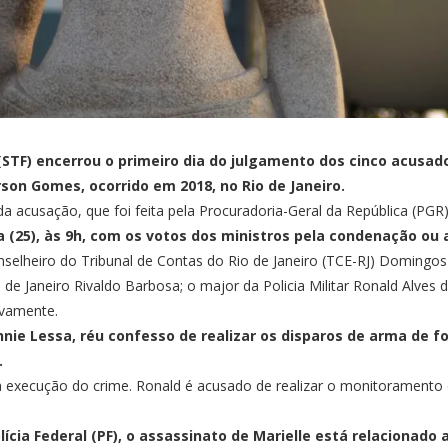
STF) encerrou o primeiro dia do julgamento dos cinco acusad
son Gomes, ocorrido em 2018, no Rio de Janeiro.
a da acusação, que foi feita pela Procuradoria-Geral da República (P
(25), às 9h, com os votos dos ministros pela condenação ou 
onselheiro do Tribunal de Contas do Rio de Janeiro (TCE-RJ) Domingo
de Janeiro Rivaldo Barbosa; o major da Policia Militar Ronald Alves de
ivamente.
nie Lessa, réu confesso de realizar os disparos de arma de f
.
da execução do crime. Ronald é acusado de realizar o monitoramento d
lícia Federal (PF), o assassinato de Marielle está relacionad