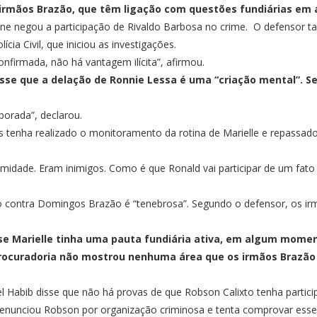
s irmãos Brazão, que têm ligação com questões fundiárias em á
ane negou a participação de Rivaldo Barbosa no crime. O defensor t
ícia Civil, que iniciou as investigações.
firmada, não há vantagem ilícita”, afirmou.
isse que a delação de Ronnie Lessa é uma “criação mental”. 
borada”, declarou.
 tenha realizado o monitoramento da rotina de Marielle e repassado
midade. Eram inimigos. Como é que Ronald vai participar de um fato 
o contra Domingos Brazão é “tenebrosa”. Segundo o defensor, os i
se Marielle tinha uma pauta fundiária ativa, em algum moment
procuradoria não mostrou nenhuma área que os irmãos Brazão
el Habib disse que não há provas de que Robson Calixto tenha partic
nciou Robson por organização criminosa e tenta comprovar esse fato