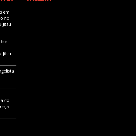
i
em
ro no
-Jitsu
thur
-Jitsu
ngelista
pa do
força