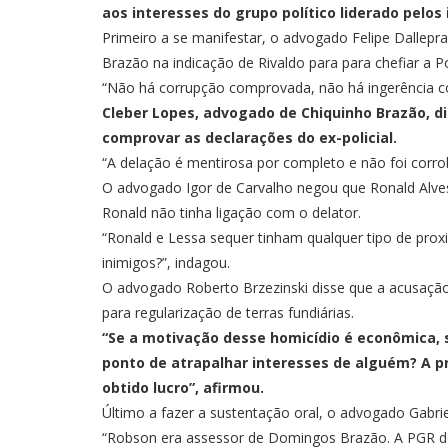
aos interesses do grupo político liderado pelo
Primeiro a se manifestar, o advogado Felipe Dallepr
Brazão na indicação de Rivaldo para para chefiar a Pol
“Não há corrupção comprovada, não há ingerência con
Cleber Lopes, advogado de Chiquinho Brazão, d
comprovar as declarações do ex-policial.
“A delação é mentirosa por completo e não foi corro
O advogado Igor de Carvalho negou que Ronald Alves
Ronald não tinha ligação com o delator.
“Ronald e Lessa sequer tinham qualquer tipo de proxi
inimigos?”, indagou.
O advogado Roberto Brzezinski disse que a acusaçã
para regularização de terras fundiárias.
“Se a motivação desse homicídio é econômica, 
ponto de atrapalhar interesses de alguém? A 
obtido lucro”, afirmou.
Último a fazer a sustentação oral, o advogado Gabri
“Robson era assessor de Domingos Brazão. A PGR denu