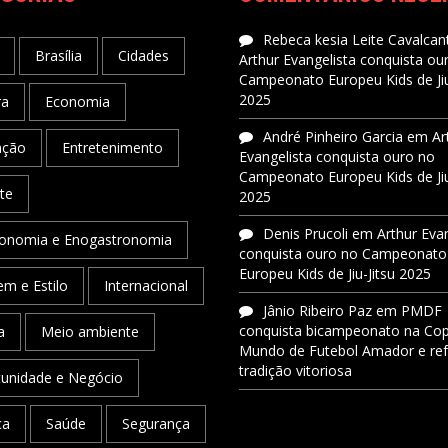
Rebeca kesia Leite Cavalcant
Brasília
Cidades
Arthur Evangelista conquista ou
Campeonato Europeu Kids de Jiu
2025
ra
Economia
André Pinheiro Garcia
em
Ar
ação
Entretenimento
Evangelista conquista ouro no
Campeonato Europeu Kids de Jiu
te
2025
Denis Prucoli
em
Arthur Eva
onomia e Enogastronomia
conquista ouro no Campeonato
Europeu Kids de Jiu-Jitsu 2025
m e Estilo
Internacional
Jânio Ribeiro Paz
em
PMDF
conquista bicampeonato na Co
a
Meio ambiente
Mundo de Futebol Amador e re
tradição vitoriosa
unidade e Negócio
ca
Saúde
Segurança