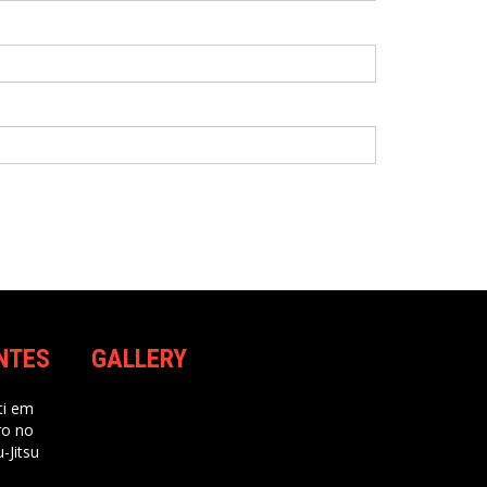
NTES
GALLERY
i
em
ro no
-Jitsu