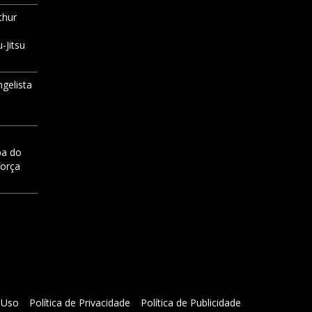
thur
-Jitsu
ngelista
pa do
força
 Uso
Política de Privacidade
Política de Publicidade