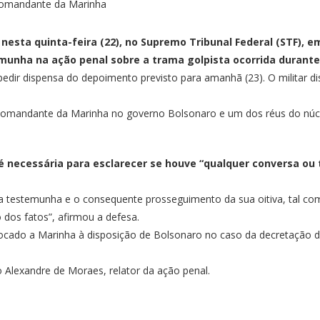
nesta quinta-feira (22), no Supremo Tribunal Federal (STF), e
unha na ação penal sobre a trama golpista ocorrida durante 
edir dispensa do depoimento previsto para amanhã (23). O militar d
comandante da Marinha no governo Bolsonaro e um dos réus do núcl
 é necessária para esclarecer se houve “qualquer conversa ou
 testemunha e o consequente prosseguimento da sua oitiva, tal como
dos fatos”, afirmou a defesa.
locado a Marinha à disposição de Bolsonaro no caso da decretação 
 Alexandre de Moraes, relator da ação penal.