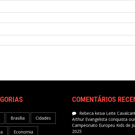
GORIAS
COMENTÁRIOS RECE
Rebeca kesia Leite Cavalcant
Brasília
Cidades
Arthur Evangelista conquista ou
Campeonato Europeu Kids de Jiu
2025
ra
Economia