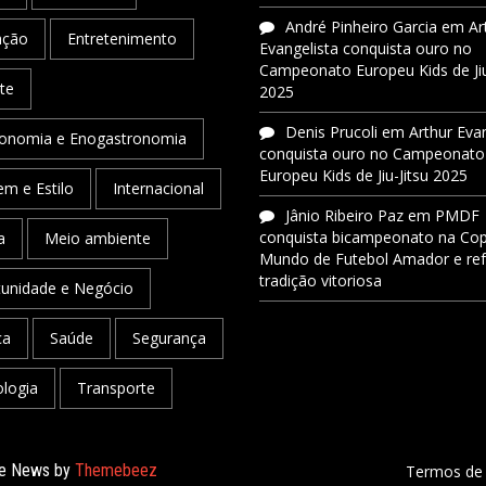
André Pinheiro Garcia
em
Ar
ação
Entretenimento
Evangelista conquista ouro no
Campeonato Europeu Kids de Jiu
te
2025
Denis Prucoli
em
Arthur Eva
onomia e Enogastronomia
conquista ouro no Campeonato
Europeu Kids de Jiu-Jitsu 2025
m e Estilo
Internacional
Jânio Ribeiro Paz
em
PMDF
conquista bicampeonato na Co
a
Meio ambiente
Mundo de Futebol Amador e re
tradição vitoriosa
unidade e Negócio
ca
Saúde
Segurança
logia
Transporte
ale News by
Themebeez
Termos de