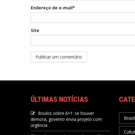
Endereço de e-mail*
Site
ÚLTIMAS NOTÍCIAS
CATE
Boulos sobre 6×1: se houver
Brasil
demora, governo envia projeto com
urgência
Cultu