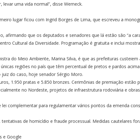
r, levar uma vida normal”, disse Werneck.
Primeiro lugar ficou com Ingrid Borges de Lima, que escreveu a mono
o, afirmando que os deputados e senadores que lá estão são “a cara 
entro Cultural da Diversidade. Programação é gratuita e inclui most
a do Meio Ambiente, Marina Silva, é que as prefeituras custeiem a a
nicas regiões no país que têm percentual de pretos e pardos acima 
 juiz do caso, hoje senador Sérgio Moro.
ros, 1.950 pratas e 5.850 bronzes. Cerimônias de premiação estão p
almente no Nordeste, projetos de infraestrutura rodoviária e obras
e lei complementar para regulamentar vários pontos da emenda const
tentativas de homicídio e fraude processual. Medidas cautelares fo
es e Google