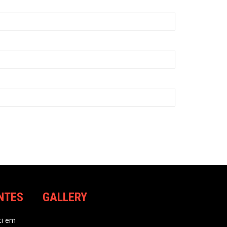
NTES
GALLERY
i
em