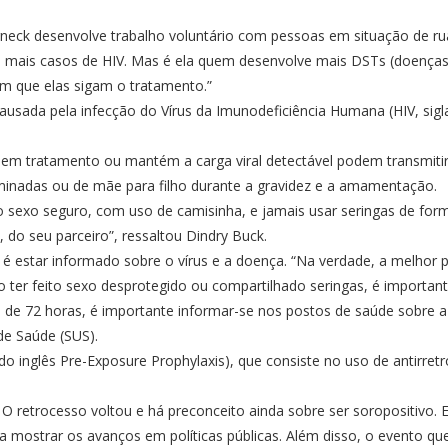
rneck desenvolve trabalho voluntário com pessoas em situação de rua
 mais casos de HIV. Mas é ela quem desenvolve mais DSTs (doenças 
om que elas sigam o tratamento.”
usada pela infecção do Vírus da Imunodeficiência Humana (HIV, sigl
em tratamento ou mantém a carga viral detectável podem transmitir 
minadas ou de mãe para filho durante a gravidez e a amamentação.
 sexo seguro, com uso de camisinha, e jamais usar seringas de form
 do seu parceiro”, ressaltou Dindry Buck.
é estar informado sobre o vírus e a doença. “Na verdade, a melhor 
ter feito sexo desprotegido ou compartilhado seringas, é importante
 de 72 horas, é importante informar-se nos postos de saúde sobre a 
de Saúde (SUS).
o inglês Pre-Exposure Prophylaxis), que consiste no uso de antirretr
 O retrocesso voltou e há preconceito ainda sobre ser soropositivo
 mostrar os avanços em políticas públicas. Além disso, o evento que