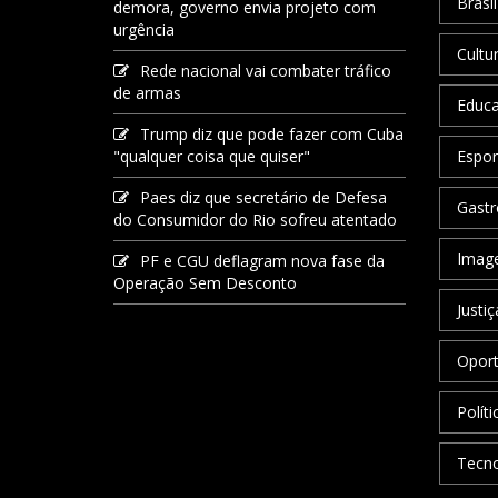
Brasil
demora, governo envia projeto com
urgência
Cultu
Rede nacional vai combater tráfico
de armas
Educ
Trump diz que pode fazer com Cuba
"qualquer coisa que quiser"
Espor
Paes diz que secretário de Defesa
Gastr
do Consumidor do Rio sofreu atentado
Image
PF e CGU deflagram nova fase da
Operação Sem Desconto
Justiç
Oport
Políti
Tecno