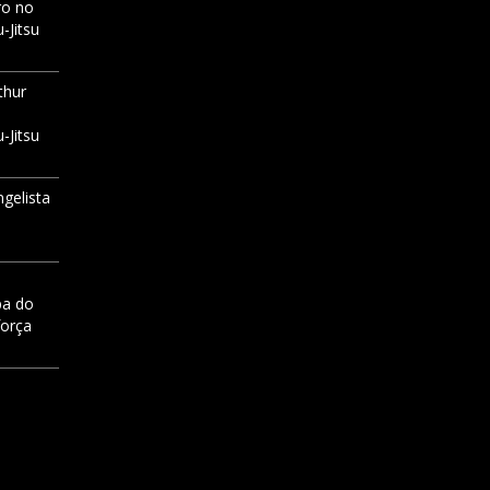
ro no
-Jitsu
thur
-Jitsu
ngelista
pa do
força