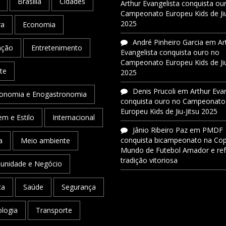
Brasília
Cidades
Arthur Evangelista conquista ou
Campeonato Europeu Kids de Jiu
2025
ra
Economia
André Pinheiro Garcia
em
Ar
ação
Entretenimento
Evangelista conquista ouro no
Campeonato Europeu Kids de Jiu
te
2025
Denis Prucoli
em
Arthur Eva
onomia e Enogastronomia
conquista ouro no Campeonato
Europeu Kids de Jiu-Jitsu 2025
m e Estilo
Internacional
Jânio Ribeiro Paz
em
PMDF
conquista bicampeonato na Co
a
Meio ambiente
Mundo de Futebol Amador e re
tradição vitoriosa
unidade e Negócio
ca
Saúde
Segurança
logia
Transporte