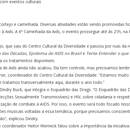
ortejo e caminhada. Diversas atividades estão sendo promovidas hoj
 Aids. A 6ª Caminhada da Aids, o evento prossegue até às 21h, na Ru
o, que saiu do Centro Cultural da Diversidade e passou por ruas da 
 das Décadas
,
Epidemia de AIDS no Brasil
e
Tente Entender o que 
 os tratamentos disponíveis.
a de Aids ainda não acabou. Ela tem controle, mas precisamos lembr
er, coordenador do Centro Cultural da Diversidade. “Estamos muito f
e tratamos transversalmente aqui, durante o ano todo.”
Dindry Buck, que integra o Esquadrão das Drags. “O Esquadrão das D
ecções Sexualmente Transmissíveis) e HIV, sobre cidadania e respeit
ção de combate à AIDS. Por isso, o evento será todo focado nisso
es musicais voltadas a essa temática, porque precisamos conscient
ão”, explicou Dindry.
 e coordenador Heitor Werneck falou sobre a importância da iniciativa