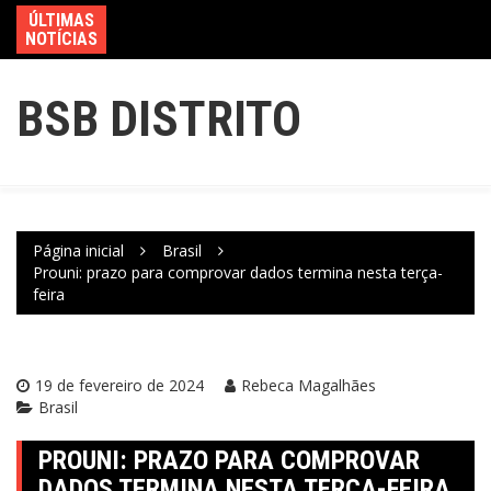
ÚLTIMAS
NOTÍCIAS
BSB DISTRITO
Página inicial
Brasil
Prouni: prazo para comprovar dados termina nesta terça-
feira
19 de fevereiro de 2024
Rebeca Magalhães
Brasil
PROUNI: PRAZO PARA COMPROVAR
DADOS TERMINA NESTA TERÇA-FEIRA