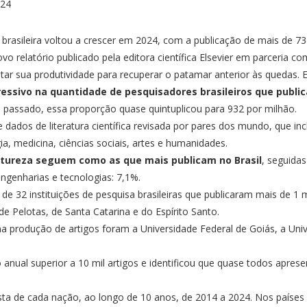
 brasileira voltou a crescer em 2024, com a publicação de mais de 7
latório publicado pela editora científica Elsevier em parceria com a
ntar sua produtividade para recuperar o patamar anterior às quedas. 
ivo na quantidade de pesquisadores brasileiros que public
o passado, essa proporção quase quintuplicou para 932 por milhão.
de dados de literatura científica revisada por pares dos mundo, que i
ia, medicina, ciências sociais, artes e humanidades.
atureza seguem como as que mais publicam no Brasil
, seguida
ngenharias e tecnologias: 7,1%.
de 32 instituições de pesquisa brasileiras que publicaram mais de 1 
e Pelotas, de Santa Catarina e do Espírito Santo.
na produção de artigos foram a Universidade Federal de Goiás, a Uni
 anual superior a 10 mil artigos e identificou que quase todos apre
a de cada nação, ao longo de 10 anos, de 2014 a 2024. Nos países 