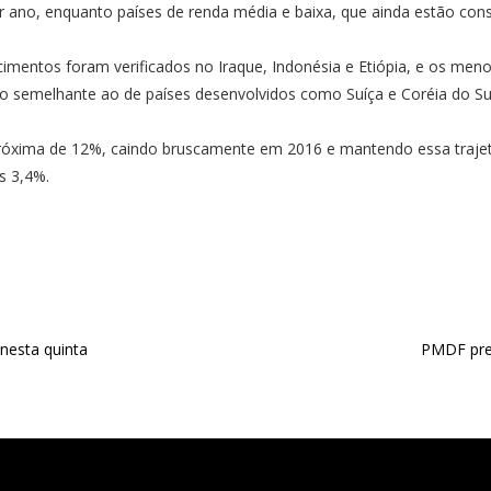
or ano, enquanto países de renda média e baixa, que ainda estão con
imentos foram verificados no Iraque, Indonésia e Etiópia, e os men
o semelhante ao de países desenvolvidos como Suíça e Coréia do Sul
próxima de 12%, caindo bruscamente em 2016 e mantendo essa trajet
s 3,4%.
 nesta quinta
PMDF pren