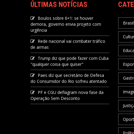
ÚLTIMAS NOTÍCIAS
CATE
Boulos sobre 6×1: se houver
Brasil
demora, governo envia projeto com
urgência
Cultu
Rede nacional vai combater tráfico
de armas
Educ
Trump diz que pode fazer com Cuba
"qualquer coisa que quiser"
Espor
Paes diz que secretário de Defesa
Gastr
do Consumidor do Rio sofreu atentado
Image
PF e CGU deflagram nova fase da
Operação Sem Desconto
Justiç
Oport
Políti