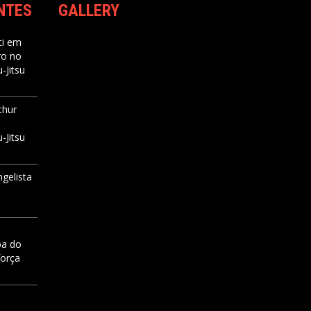
NTES
GALLERY
i
em
ro no
-Jitsu
thur
-Jitsu
ngelista
pa do
força