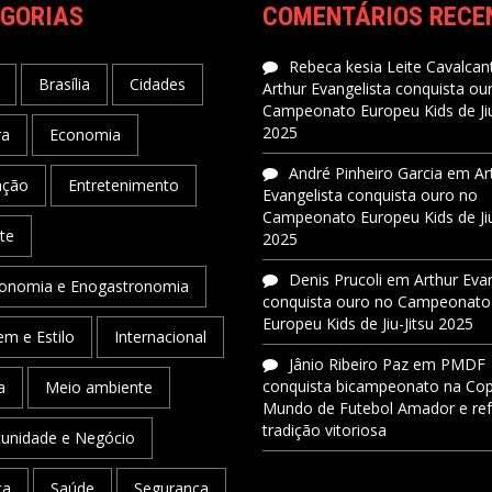
GORIAS
COMENTÁRIOS RECE
Rebeca kesia Leite Cavalcant
Brasília
Cidades
Arthur Evangelista conquista ou
Campeonato Europeu Kids de Jiu
2025
ra
Economia
André Pinheiro Garcia
em
Ar
ação
Entretenimento
Evangelista conquista ouro no
Campeonato Europeu Kids de Jiu
te
2025
Denis Prucoli
em
Arthur Eva
onomia e Enogastronomia
conquista ouro no Campeonato
Europeu Kids de Jiu-Jitsu 2025
m e Estilo
Internacional
Jânio Ribeiro Paz
em
PMDF
conquista bicampeonato na Co
a
Meio ambiente
Mundo de Futebol Amador e re
tradição vitoriosa
unidade e Negócio
ca
Saúde
Segurança