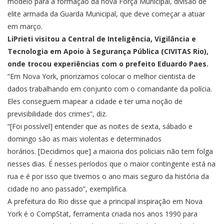
modelo para a formação da nova Força Municipal, divisão de
elite armada da Guarda Municipal, que
deve começar a atuar
em março
.
LiPrieti visitou a Central de Inteligência, Vigilância e
Tecnologia em Apoio à Segurança Pública (CIVITAS Rio),
onde trocou experiências com o prefeito Eduardo Paes.
“Em Nova York, priorizamos colocar o melhor cientista de
dados trabalhando em conjunto com o comandante da polícia.
Eles conseguem mapear a cidade e ter uma noção de
previsibilidade dos crimes”, diz.
“[Foi possível] entender que as noites de sexta, sábado e
domingo são as mais violentas e determinados
horários. [Decidimos que] a maioria dos policiais não tem folga
nesses dias. É nesses períodos que o maior contingente está na
rua e é por isso que tivemos o ano mais seguro da história da
cidade no ano passado”, exemplifica.
A prefeitura do Rio disse que a principal inspiração em Nova
York é o CompStat, ferramenta criada nos anos 1990 para