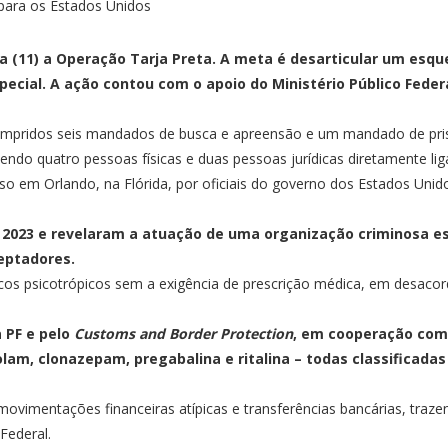
ira (11) a Operação Tarja Preta. A meta é desarticular um esq
ecial. A ação contou com o apoio do Ministério Público Federa
mpridos seis mandados de busca e apreensão e um mandado de pris
vendo quatro pessoas físicas e duas pessoas jurídicas diretamente l
eso em Orlando, na Flórida, por oficiais do governo dos Estados Unid
2023 e revelaram a atuação de uma organização criminosa est
eptadores.
cos psicotrópicos sem a exigência de prescrição médica, em desacord
 PF e pelo
Customs and Border Protection
, em cooperação co
lam, clonazepam, pregabalina e ritalina – todas classificadas
ovimentações financeiras atípicas e transferências bancárias, trazen
 Federal.