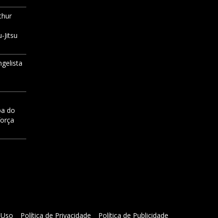
thur
-Jitsu
ngelista
pa do
força
 Uso
Política de Privacidade
Política de Publicidade