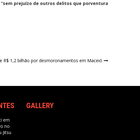
 “sem prejuízo de outros delitos que porventura
e R$ 1,2 bilhão por desmoronamentos em Maceió
NTES
GALLERY
i
em
ro no
-Jitsu