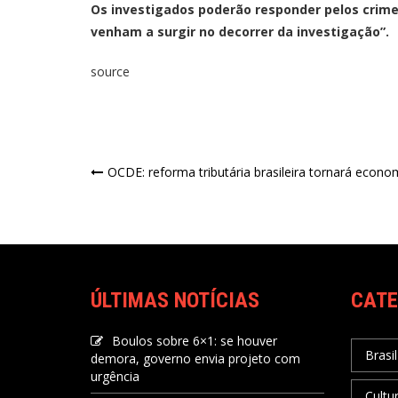
Os investigados poderão responder pelos crimes
venham a surgir no decorrer da investigação”.
source
OCDE: reforma tributária brasileira tornará econo
ÚLTIMAS NOTÍCIAS
CATE
Boulos sobre 6×1: se houver
Brasil
demora, governo envia projeto com
urgência
Cultu