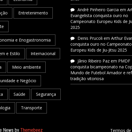
André Pinheiro Garcia
em
Ar
ação
Entretenimento
Evangelista conquista ouro no
Campeonato Europeu Kids de Jiu
te
2025
Denis Prucoli
em
Arthur Eva
onomia e Enogastronomia
conquista ouro no Campeonato
Europeu Kids de Jiu-Jitsu 2025
m e Estilo
Internacional
Jânio Ribeiro Paz
em
PMDF
conquista bicampeonato na Co
a
Meio ambiente
Mundo de Futebol Amador e re
tradição vitoriosa
unidade e Negócio
ca
Saúde
Segurança
logia
Transporte
ale News by
Themebeez
Termos de