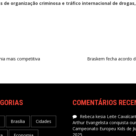
 de organização criminosa e tráfico internacional de drogas,
mia mais competitiva
Braskem fecha acordo d
GORIAS
COMENTÁRIOS RECE
Rebeca kesia Leite Cavalcant
Brasília
Cidades
Arthur Evangelista conquista ou
Campeonato Europeu Kids de Jiu
2025
ra
Economia