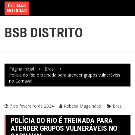
ÚLTIMAS
NOTÍCIAS
BSB DISTRITO
Página inicial
Brasil
Polícia do Rio é treinada para atender grupos vulneráveis
no Carnaval
7 de fevereiro de 2024
Rebeca Magalhães
Brasil
POLÍCIA DO RIO É TREINADA PARA
ATENDER GRUPOS VULNERÁVEIS NO