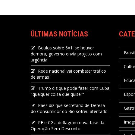
ÚLTIMAS NOTÍCIAS
CATE
Boulos sobre 6×1: se houver
Brasil
demora, governo envia projeto com
urgência
Cultu
Rede nacional vai combater tráfico
de armas
Educ
Trump diz que pode fazer com Cuba
"qualquer coisa que quiser"
Espor
Paes diz que secretário de Defesa
Gastr
do Consumidor do Rio sofreu atentado
Image
PF e CGU deflagram nova fase da
Operação Sem Desconto