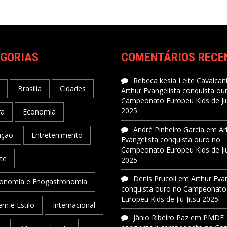
GORIAS
COMENTÁRIOS RECE
Rebeca kesia Leite Cavalcant
Brasília
Cidades
Arthur Evangelista conquista ou
Campeonato Europeu Kids de Jiu
2025
ra
Economia
André Pinheiro Garcia
em
Ar
ação
Entretenimento
Evangelista conquista ouro no
Campeonato Europeu Kids de Jiu
te
2025
Denis Prucoli
em
Arthur Eva
onomia e Enogastronomia
conquista ouro no Campeonato
Europeu Kids de Jiu-Jitsu 2025
m e Estilo
Internacional
Jânio Ribeiro Paz
em
PMDF