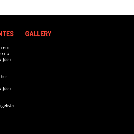
NTES
GALLERY
i
em
ro no
-Jitsu
thur
-Jitsu
ngelista