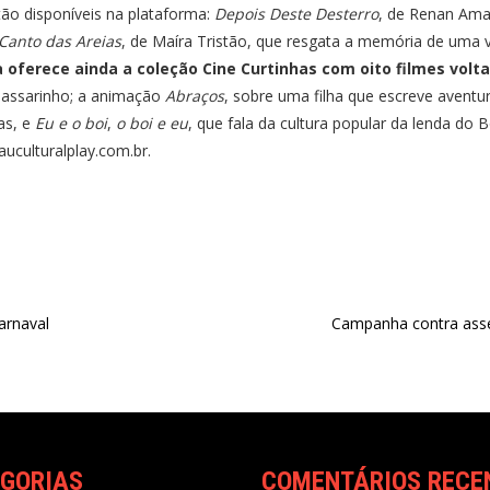
ão disponíveis na plataforma:
Depois Deste Desterro
, de Renan Am
Canto das Areias
, de Maíra Tristão, que resgata a memória de uma v
oferece ainda a coleção Cine Curtinhas com oito filmes voltad
assarinho; a animação
Abraços
, sobre uma filha que escreve aventu
las, e
Eu e o boi
,
o boi e eu
, que fala da cultura popular da lenda do 
tauculturalplay.com.br
.
arnaval
Campanha contra assé
GORIAS
COMENTÁRIOS RECE