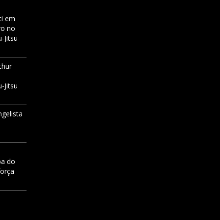
i
em
ro no
-Jitsu
thur
-Jitsu
ngelista
pa do
força