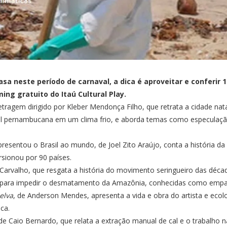
a neste período de carnaval, a dica é aproveitar e conferir 18
ng gratuito do Itaú Cultural Play.
etragem dirigido por Kleber Mendonça Filho, que retrata a cidade na
al pernambucana em um clima frio, e aborda temas como especulação 
presentou o Brasil ao mundo, de Joel Zito Araújo, conta a história 
rsionou por 90 países.
e Carvalho, que resgata a história do movimento seringueiro das déc
cia, para impedir o desmatamento da Amazônia, conhecidas como empa
elva
, de Anderson Mendes, apresenta a vida e obra do artista e ecol
ca.
e Caio Bernardo, que relata a extração manual de cal e o trabalho na i