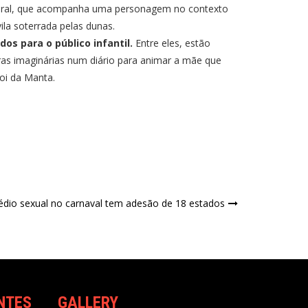
aral, que acompanha uma personagem no contexto
ila soterrada pelas dunas.
os para o público infantil.
Entre eles, estão
ras imaginárias num diário para animar a mãe que
Boi da Manta.
dio sexual no carnaval tem adesão de 18 estados
NTES
GALLERY