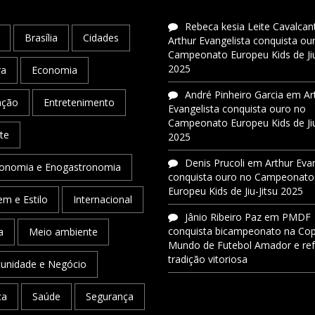
Rebeca kesia Leite Cavalcant
Brasília
Cidades
Arthur Evangelista conquista ou
Campeonato Europeu Kids de Jiu
2025
ra
Economia
André Pinheiro Garcia
em
Ar
ação
Entretenimento
Evangelista conquista ouro no
Campeonato Europeu Kids de Jiu
te
2025
Denis Prucoli
em
Arthur Eva
onomia e Enogastronomia
conquista ouro no Campeonato
Europeu Kids de Jiu-Jitsu 2025
m e Estilo
Internacional
Jânio Ribeiro Paz
em
PMDF
conquista bicampeonato na Co
a
Meio ambiente
Mundo de Futebol Amador e re
tradição vitoriosa
unidade e Negócio
ca
Saúde
Segurança