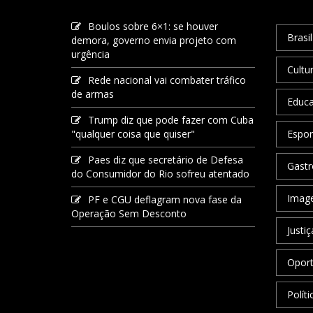
Boulos sobre 6×1: se houver
Brasil
demora, governo envia projeto com
urgência
Cultu
Rede nacional vai combater tráfico
de armas
Educ
Trump diz que pode fazer com Cuba
"qualquer coisa que quiser"
Espor
Paes diz que secretário de Defesa
Gastr
do Consumidor do Rio sofreu atentado
Image
PF e CGU deflagram nova fase da
Operação Sem Desconto
Justiç
Oport
Políti