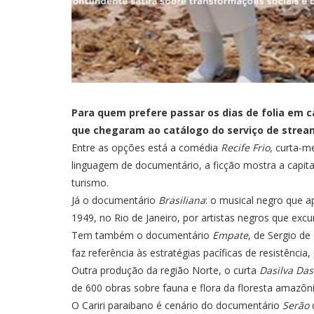
Para quem prefere passar os dias de folia em cas
que chegaram ao catálogo do serviço de streami
Entre as opções está a comédia
Recife Frio
, curta-m
linguagem de documentário, a ficção mostra a capit
turismo.
Já o documentário
Brasiliana
: o musical negro que a
1949, no Rio de Janeiro, por artistas negros que excu
Tem também o documentário
Empate
, de Sergio d
faz referência às estratégias pacíficas de resistên
Outra produção da região Norte, o curta
Dasilva Das
de 600 obras sobre fauna e flora da floresta amazôni
O Cariri paraibano é cenário do documentário
Serão
d