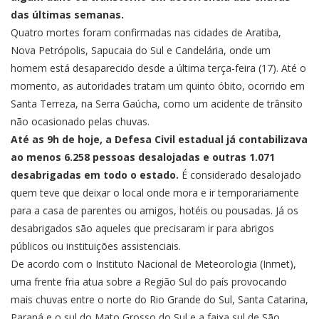
das últimas semanas.
Quatro
mortes foram confirmadas
nas cidades de Aratiba,
Nova Petrópolis, Sapucaia do Sul e Candelária, onde um
homem está desaparecido desde a última terça-feira (17). Até o
momento, as autoridades tratam um quinto óbito, ocorrido em
Santa Terreza, na Serra Gaúcha, como um acidente de trânsito
não ocasionado pelas chuvas.
Até as 9h de hoje, a Defesa Civil estadual já contabilizava
ao menos 6.258 pessoas desalojadas e outras 1.071
desabrigadas em todo o estado.
É considerado desalojado
quem teve que deixar o local onde mora e ir temporariamente
para a casa de parentes ou amigos, hotéis ou pousadas. Já os
desabrigados são aqueles que precisaram ir para abrigos
públicos ou instituições assistenciais.
De acordo com o Instituto Nacional de Meteorologia (Inmet),
uma frente fria atua sobre a Região Sul do país provocando
mais chuvas entre o norte do Rio Grande do Sul, Santa Catarina,
Paraná e o sul do Mato Grosso do Sul e a faixa sul de São