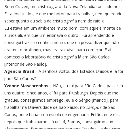
Brian Craven, um cristalógrafo da Nova Zelândia radicado nos
Estados Unidos, e que me botou para trabalhar, nem querendo
saber quanto eu sabia de cristalografia nem de raio x.
Eu estava em um ambiente muito bom, com aquele monte de
alunos ali, em que um ensinava o outro . Fui aprendendo e
consegui trazer o conhecimento, que eu posso dizer que não
era muito profundo, mas era razoável para começar. E aí
comecei o laboratório de cristalografia lá em São Carlos
[interior de São Paulo].
Agência Brasil
– A senhora voltou dos Estados Unidos e já foi
para São Carlos?
Yvonne Mascarenhas
– Não, eu fui para São Carlos, passei lá
uns quatro, cinco anos, aí fui para Pittsburgh. Depois que me
graduei, conseguimos emprego, eu e o Sérgio [marido], para
trabalhar na Universidade de São Paulo, no
campus
de São
Carlos, onde tinha uma escola de engenharia. Então, eu e ele,
depois que trabalhamos lá uns 4, 5 anos, conseguimos um
afastamento, fomos passar um ano nos Estados Unidos com