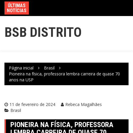
ÚLTIMAS
NOTÍCIAS
BSB DISTRITO
Página inicial
Brasil
Pioneira na física, professora lembra carreira de quase 70
anos na USP
11 de fevereiro de 2024
Rebeca Magalhães
Brasil
PIONEIRA NA FÍSICA, PROFESSORA
LEMBRA CARREIRA DE QUASE 70