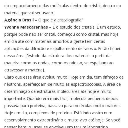
do empacotamento das moléculas dentro do cristal, dentro do
material que vai ser usado.
Agência Brasil
– O que é a cristalografia?
Yvonne Mascarenhas
– É o estudo dos cristais. É um estudo,
porque pode não ser cristal, começou como cristal, mas hoje
em dia até com materiais amorfos a gente tem certas
aplicações da difração e espalhamento de raios x. Então fiquei
nessa área. [estudo da estrutura dos materiais a partir da
maneira como as ondas, como os raios-x, se espalham ao
atravessar a matéria].
Claro que essa área evoluiu muito. Hoje em dia, tem difração de
nêutrons, aperfeiçoam-se muito as espectroscopias. A área de
determinação de estruturas moleculares até hoje é muito
importante. Quando era mais fácil, molécula pequena, depois
passava para proteína, passava para moléculas muito maiores.
Hoje em dia, complexos de proteína. Está indo assim num
desenvolvimento extraordinário e muito vivo até hoje. Se você
pensar bem, o Brasil se envolveu em ter um laboratório