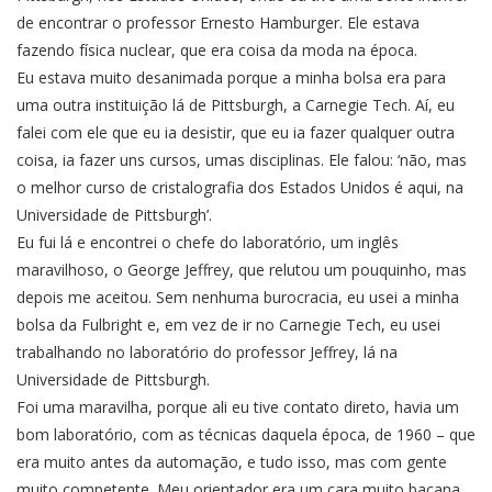
de encontrar o professor Ernesto Hamburger. Ele estava
fazendo física nuclear, que era coisa da moda na época.
Eu estava muito desanimada porque a minha bolsa era para
uma outra instituição lá de Pittsburgh, a Carnegie Tech. Aí, eu
falei com ele que eu ia desistir, que eu ia fazer qualquer outra
coisa, ia fazer uns cursos, umas disciplinas. Ele falou: ‘não, mas
o melhor curso de cristalografia dos Estados Unidos é aqui, na
Universidade de Pittsburgh’.
Eu fui lá e encontrei o chefe do laboratório, um inglês
maravilhoso, o George Jeffrey, que relutou um pouquinho, mas
depois me aceitou. Sem nenhuma burocracia, eu usei a minha
bolsa da Fulbright e, em vez de ir no Carnegie Tech, eu usei
trabalhando no laboratório do professor Jeffrey, lá na
Universidade de Pittsburgh.
Foi uma maravilha, porque ali eu tive contato direto, havia um
bom laboratório, com as técnicas daquela época, de 1960 – que
era muito antes da automação, e tudo isso, mas com gente
muito competente. Meu orientador era um cara muito bacana,