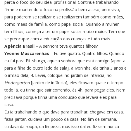
perca o foco do seu ideal profissional. Continue trabalhando
firme e mantendo o foco na profissão bem aceso, bem vivo,
para poderem se realizar e se realizarem também como mães,
como mães de família, como papel social. Quando a mulher
tem filhos, começa a ter um papel social muito maior. Tem que
se preocupar com a educação das crianças e tudo mais.
Agência Brasil
– A senhora teve quantos filhos?
Yvonne Mascarenhas
– Eu tive quatro. Quatro filhos. Quando
eu fui para Pittsburgh, aquela senhora que está comigo [aponta
para a filha do outro lado da sala], a Ivoninha, ela tinha 3 anos e
o irmão dela, 4. Levei, coloquei no jardim de infância, no
kindergarten
[jardim de infância], eles ficavam quase o tempo
todo lá, eu tinha que sair correndo, às 4h, para pegar eles. Nem
precisava porque tinha uma condução que levava eles para
casa.
Eu ia trabalhando o que dava para trabalhar, chegava em casa,
fazia jantar, cuidava um pouco da casa. No fim de semana,
cuidava da roupa, da limpeza, mas isso daí eu fiz sem nunca